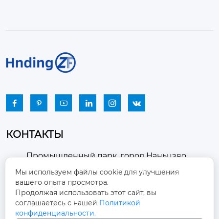






КОНТАКТЫ
Промышленный парк, город Наньцзяо,
район Чжоуцунь, город Цзыбо, провинция

Мы используем файлы cookie для улучшения
Шаньдун
вашего опыта просмотра.
Продолжая использовать этот сайт, вы
winston-xu@hengdingfan.com

соглашаетесь с нашей
Политикой
конфиденциальности.