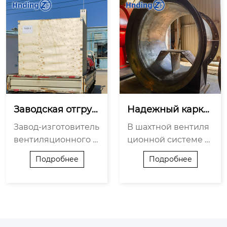
Заводская отгруз
Надежный карка
ка шахтного вент
с шахтной вентил
Завод-изготовитель
В шахтной вентиля
илятора (Проект...
яции: Сварной ко
вентиляционного о
ционной системе к
р...
борудования завер
орпус (гильза) вент
Подробнее
Подробнее
шил комплекс прие
илятора выполняет
мо-сдаточных испы
роль несущего сило
таний и от...
вого ка...