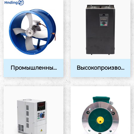
Промышленный
Высокопроизвод
осевой вентилят
ительный вектор
ор: эффективное
ный преобразов
и н...
ател...