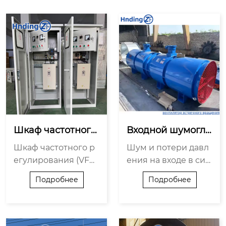
Шкаф частотного
Входной шумоглу
 регулирования
шитель и поворот
Шкаф частотного р
Шум и потери давл
 (ШЧР) для двух в
но-направляющи
егулирования (VFD
ения на входе в сис
е...
й ...
Control Cabinet) пре
тему — две ключев
Подробнее
Подробнее
дназначен для авто
ые проблемы, с кот
матизированного у
орыми сталкиваютс
правлен...
я при экс...