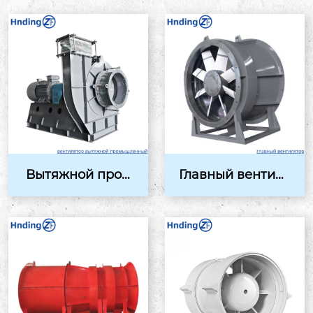
Вытяжной пром
Главный вентиля
ышленный вент
тор: инновацион
илятор: Эффекти
ное решение дл
вное р...
я э...