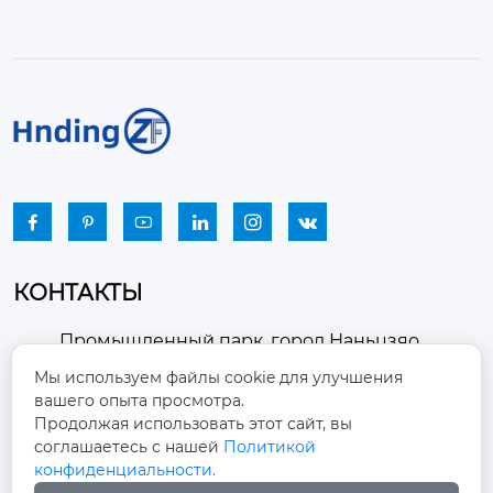






КОНТАКТЫ
Промышленный парк, город Наньцзяо,
район Чжоуцунь, город Цзыбо, провинция

Мы используем файлы cookie для улучшения
Шаньдун
вашего опыта просмотра.
Продолжая использовать этот сайт, вы
winston-xu@hengdingfan.com

соглашаетесь с нашей
Политикой
конфиденциальности.