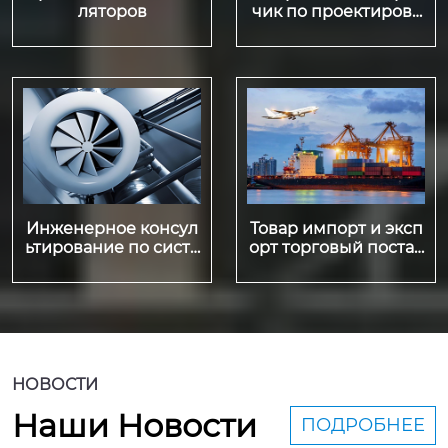
ляторов
чик по проектирова
нию шахтной вентил
яции
Инженерное консул
Товар импорт и эксп
ьтирование по систе
орт торговый постав
матизации вентилят
щик
оров, проектирован
ие
НОВОСТИ
Наши Новости
ПОДРОБНЕЕ