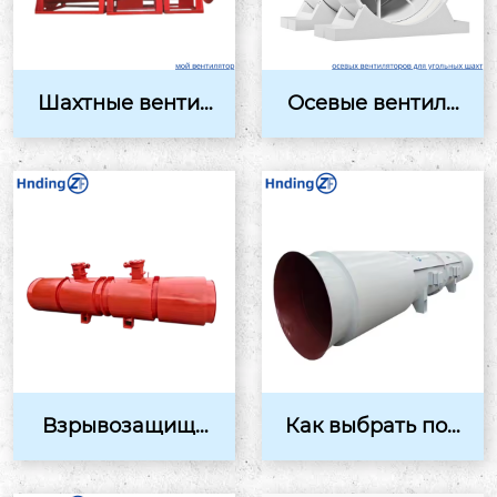
Шахтные вентил
Осевые вентиля
яторы: Надежны
торы для угольн
е решения для в
ых шахт в Росси
енти...
и: ...
Взрывозащище
Как выбрать под
нный шахтный о
ходящий каналь
севой вентилято
ный вентилятор
р FBD ...
по ...