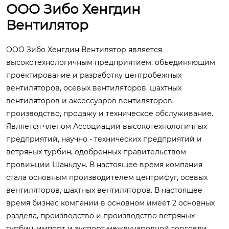
ООО Зибо Хенгдин
лиентов в разных стр
а потребности клиен
анах
тов
Вентилятор
ООО Зибо Хенгдин Вентилятор является
высокотехнологичным предприятием, объединяющим
проектирование и разработку центробежных
вентиляторов, осевых вентиляторов, шахтных
вентиляторов и аксессуаров вентиляторов,
производство, продажу и техническое обслуживание.
Является членом Ассоциации высокотехнологичных
предприятий, научно - технических предприятий и
ветряных турбин, одобренных правительством
провинции Шаньдун. В настоящее время компания
стала основным производителем центрифуг, осевых
вентиляторов, шахтных вентиляторов. В настоящее
время бизнес компании в основном имеет 2 основных
раздела, производство и производство ветряных
турбин, импорт и экспорт международной торговли,