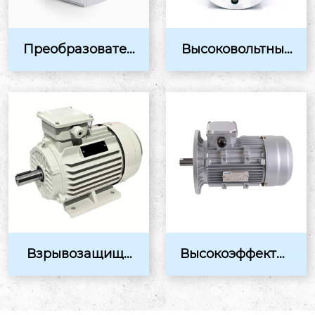
Преобразовател
Высоковольтные
ь частоты LP300
взрывозащищён
A: Профессиона
ные электродвиг
льно...
ател...
Взрывозащищё
Высокоэффектив
нный трёхфазны
ный пылезащищ
й асинхронный
енный электрод
двигате...
вигате...