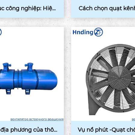
ục công nghiệp: Hiệu
Cách chọn quạt kên
quả và n ...
p cho ...
 địa phương của thôn
Vụ nổ phút -Quạt chố