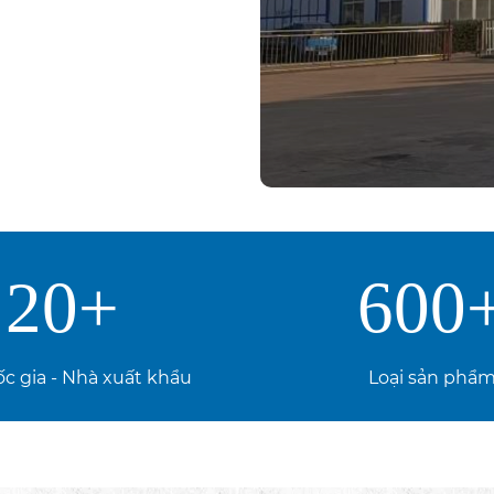
20
+
600
c gia - Nhà xuất khẩu
Loại sản phẩ