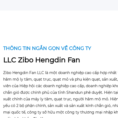
THÔNG TIN NGẮN GỌN VỀ CÔNG TY
LLC Zibo Hengdin Fan
Zibo Hengdin Fan LLC là một doanh nghiệp cao cấp hợp nhất t
hâm mộ ly tâm, quạt trục, quạt mỏ và phụ kiện quạt, sản xuất,
viên của Hiệp hội các doanh nghiệp cao cấp, doanh nghiệp kho
chắn gió được chính phủ của tỉnh Shandun phê duyệt. Hiện tại
xuất chính của máy ly tâm, quạt trục, người hâm mộ mỏ. Hiện
yếu có 2 bộ phận chính, sản xuất và sản xuất kính chắn gió, 
mại quốc tế, công ty sở hữu một công ty thương mại nhập kh