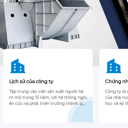


Lịch sử của công ty
Chứng nh
Tập trung vào việc sản xuất người hâ
Công ty là
m mộ trong 15 năm, với hệ thống nghi
của nhà nư
ên cứu và phát triển trưởng thành, qu
học và kỹ 
y trình sản xuất hoàn hảo, giá thị trườ
ợc chứng n
ng hợp lý
hất lượng 
được chứng
g của SGS