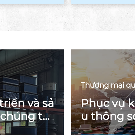
ió địa phương ...
âng cao ...
Thương mại qu
triển và sả
Phục vụ k
 chúng tôi
u thông s
gia của b
ương lai