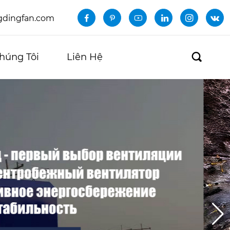
dingfan.com






húng Tôi
Liên Hệ
