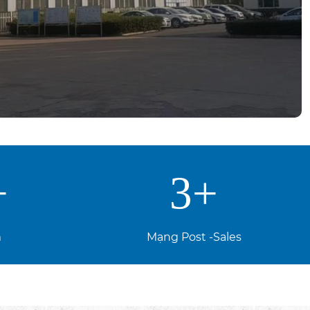
+
3
+
m
Mạng Post -Sales