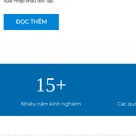
xuất nhập khẩu độc lập.
ĐỌC THÊM
15
+
Nhiều năm kinh nghiệm
Các quố