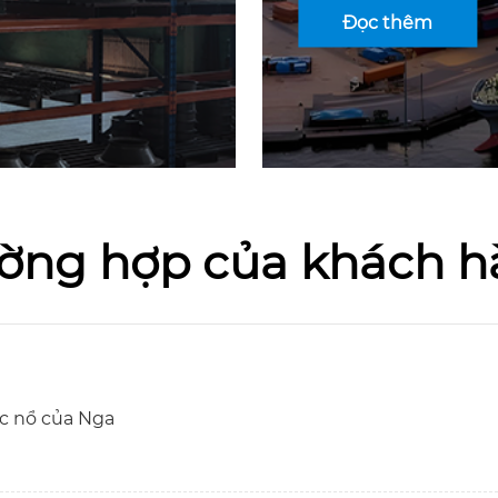
Đọc thêm
ờng hợp của khách 
ục nổ của Nga