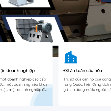

ận doanh nghiệp
Đề án toàn cầu hóa
 một doanh nghiệp cao cấp
Trụ sở của căn hộ của công
ớc, một doanh nghiệp khoa
rung Quốc, hiện đang tích
thuật, một doanh nghiệp đư
g thị trường nước ngoài, c
hận của Hệ thống quản lý c
hòng riêng ở Nga, Việt Na
ISO9001, một doanh nghiệp
desh để đáp ứng nhu cầu c
 nhận của tiêu chuẩn chun
m khách hàng ở các quốc g
au