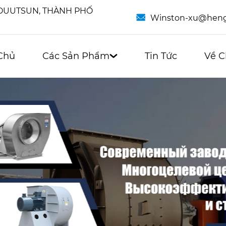
HOUUTSUN, THÀNH PHỐ

Winston-xu@heng
Chủ
Các Sản Phẩm
Tin Tức
Về C
