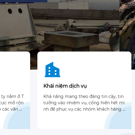

Khái niệm dịch vụ
 ty nằm ở T
Khả năng mang theo đáng tin cậy, tin
 cực mở rộn
tưởng vào nhiệm vụ, cống hiến hết mì
ó các văn p
nh để phục vụ các nhóm khách hàng k
m và Bangla
hác nhau, có một hệ thống dịch vụ sa
ủa các nhó
u hoàn chỉnh và đáp ứng tích cực cho
ia khác nh
nhu cầu của khách hàng một cách tíc
h cực