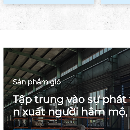
bền ...
g g
Sản phẩm gió
Tập trung vào sự phát 
n xuất người hâm mộ,
đang chờ đợi sự tham 