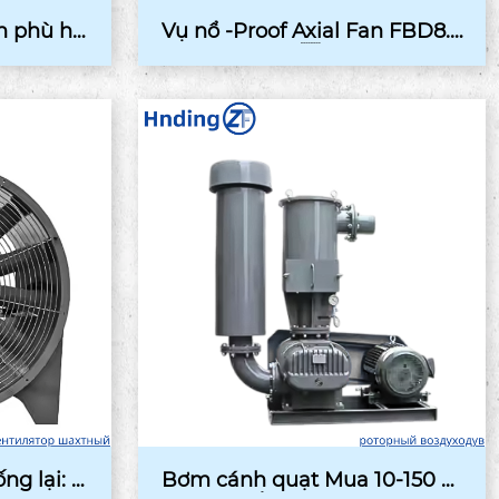
h phù hợ
Vụ nổ -Proof Axial Fan FBD8.0
2  ...
ng lại: N
Bơm cánh quạt Mua 10-150 m