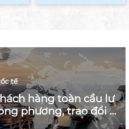
³/h | Cao về ...
ốc tế
hách hàng toàn cầu lư
ong phương, trao đổi t