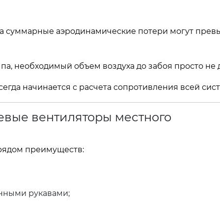
ва суммарные аэродинамические потери могут прев
па, необходимый объем воздуха до забоя просто не 
гда начинается с расчета сопротивления всей сис
евые вентиляторы местного
рядом преимуществ:
нными рукавами;