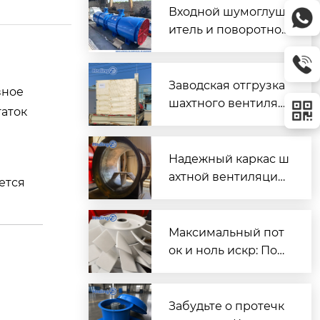
Входной шумоглуш
итель и поворотно-
направляющий пат
рубок для шахтного
вентилятора главно
Заводская отгрузка
вное
го проветривания
шахтного вентилят
таток
ора (Проект T3016) д
ля горнодобывающ
его объекта в Казах
Надежный каркас ш
стане
ахтной вентиляции:
ется
Сварной корпус ве
нтиляторов серии
DK
Максимальный пот
ок и ноль искр: Пош
аговый разбор раб
очих колес FBD для
шахтной вентиляци
Забудьте о протечк