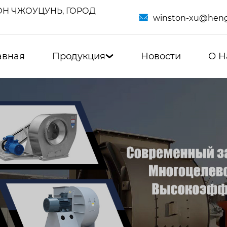
Н ЧЖОУЦУНЬ, ГОРОД

winston-xu@heng
авная
Продукция
Новости
О Н
