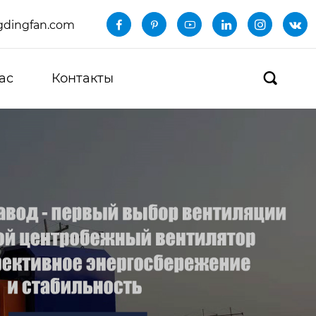
dingfan.com






ас
Контакты
