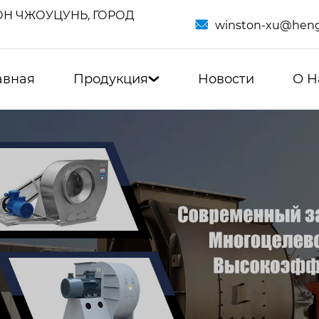
Н ЧЖОУЦУНЬ, ГОРОД

winston-xu@heng
авная
Продукция
Новости
О Н
