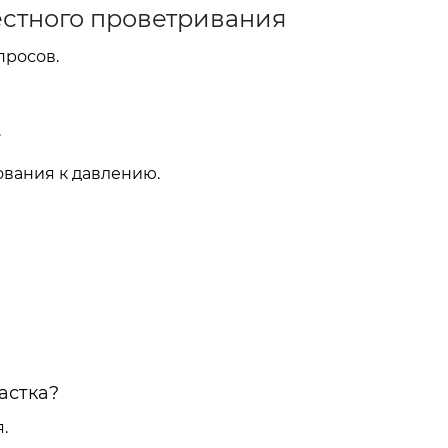
естного проветривания
просов.
.
вания к давлению.
астка?
.