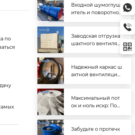
Входной шумоглуш
итель и поворотно-
направляющий пат
рубок для шахтного
вентилятора главно
Заводская отгрузка
а по
го проветривания
шахтного вентилят
заться
ора (Проект T3016) д
ля горнодобывающ
его объекта в Казах
Надежный каркас ш
стане
ахтной вентиляции:
Сварной корпус ве
одачу
нтиляторов серии
DK
Максимальный пот
ок и ноль искр: Пош
самых
аговый разбор раб
очих колес FBD для
шахтной вентиляци
Забудьте о протечк