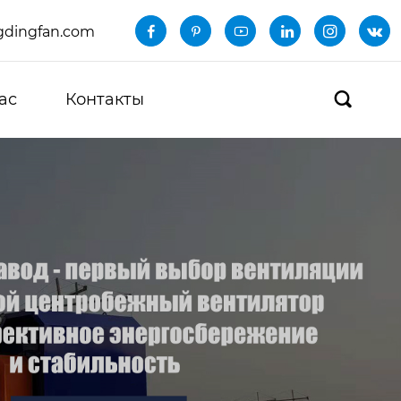
dingfan.com






ас
Контакты
