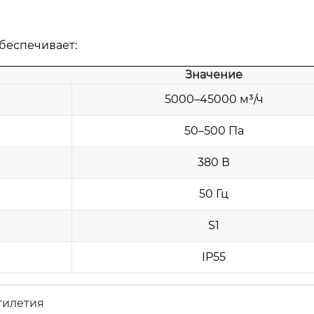
беспечивает:
Значение
5000–45000 м³/ч
50–500 Па
380 В
50 Гц
S1
IP55
тилетия