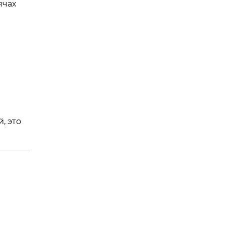
ячах
, это