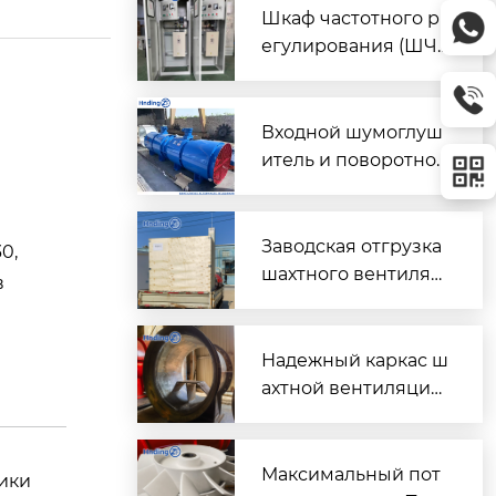
Шкаф частотного р
егулирования (ШЧ
Р) для двух вентиля
торов $2 \times 45\t
ext{ кВт}$
Входной шумоглуш
итель и поворотно-
направляющий пат
рубок для шахтного
вентилятора главно
Заводская отгрузка
0,
го проветривания
шахтного вентилят
в
ора (Проект T3016) д
ля горнодобывающ
его объекта в Казах
Надежный каркас ш
стане
ахтной вентиляции:
Сварной корпус ве
нтиляторов серии
DK
Максимальный пот
ики