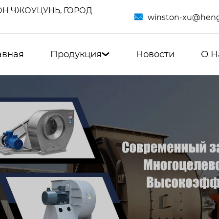
Н ЧЖОУЦУНЬ, ГОРОД

winston-xu@heng
авная
Продукция
Новости
О Н
