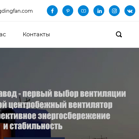
dingfan.com






ас
Контакты
