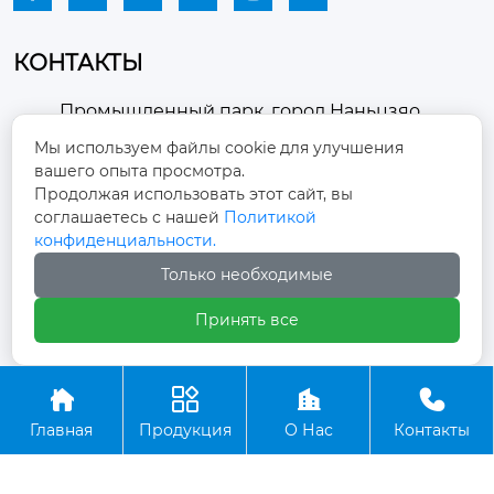
КОНТАКТЫ
Промышленный парк, город Наньцзяо,
район Чжоуцунь, город Цзыбо, провинция

Мы используем файлы cookie для улучшения
Шаньдун
вашего опыта просмотра.
Продолжая использовать этот сайт, вы
winston-xu@hengdingfan.com

соглашаетесь с нашей
Политикой
конфиденциальности.
+86-13806434669
Только необходимые

Принять все
+86 13806434669





Главная
Продукция
О Нас
Контакты
Copyright ©ООО Зибо Хенгдин Вентилятор