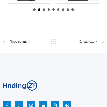
由
admin
|
30 1 月,
由
admin
|
29 1 月,
2026
2026
Предыдущий
Следующий





