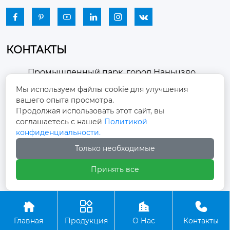






КОНТАКТЫ
Промышленный парк, город Наньцзяо,
район Чжоуцунь, город Цзыбо, провинция

Мы используем файлы cookie для улучшения
Шаньдун
вашего опыта просмотра.
Продолжая использовать этот сайт, вы
winston-xu@hengdingfan.com

соглашаетесь с нашей
Политикой
конфиденциальности.
Только необходимые
+86-13806434669

Принять все
+86 13806434669





Главная
Продукция
О Нас
Контакты
Copyright ©ООО Зибо Хенгдин Вентилятор