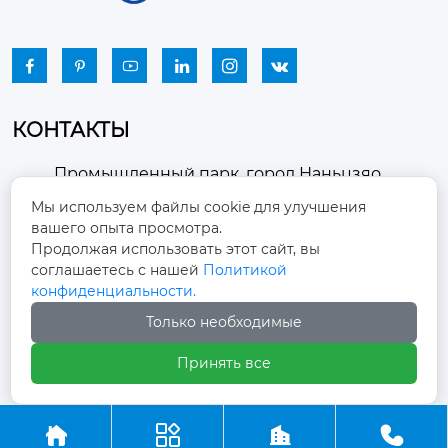






КОНТАКТЫ
Промышленный парк, город Наньцзяо,
район Чжоуцунь, город Цзыбо, провинция

Мы используем файлы cookie для улучшения
Шаньдун
вашего опыта просмотра.
Продолжая использовать этот сайт, вы
winston-xu@hengdingfan.com

соглашаетесь с нашей
Политикой
конфиденциальности.
+86-13806434669
Только необходимые

Принять все
+86 13806434669




