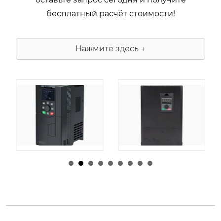
бесплатный расчёт стоимости!
Нажмите здесь →
由
admin
|
30 1 月,
由
admin
|
29 1 月,
2026
2026