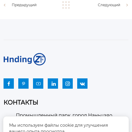
Предыдущий
Следующий






КОНТАКТЫ
Промышленный парк, город Наньцзяо,
район Чжоуцунь, город Цзыбо, провинция

Мы используем файлы cookie для улучшения
Шаньдун
вашего опыта просмотра.