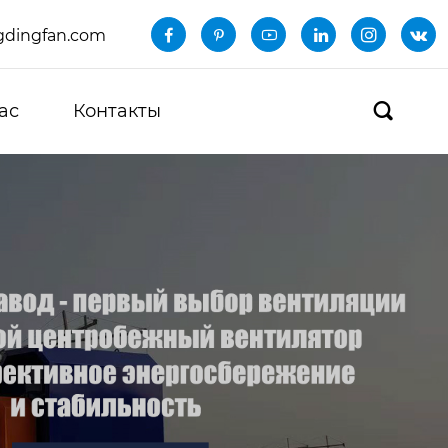
dingfan.com






ас
Контакты
