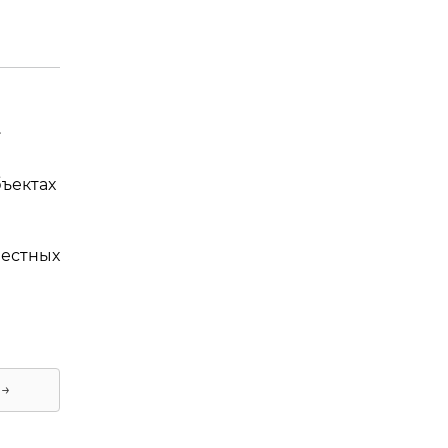
.
ъектах
местных
 →