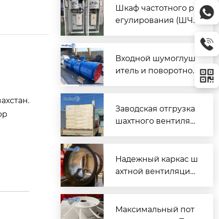
Шкаф частотного р
егулирования (ШЧ
Р) для двух вентиля
торов $2 \times 45\t
ext{ кВт}$
Входной шумоглуш
итель и поворотно-
направляющий пат
рубок для шахтного
ахстан.
вентилятора главно
Заводская отгрузка
ор
го проветривания
шахтного вентилят
ора (Проект T3016) д
ля горнодобывающ
его объекта в Казах
Надежный каркас ш
стане
ахтной вентиляции:
Сварной корпус ве
нтиляторов серии
DK
Максимальный пот