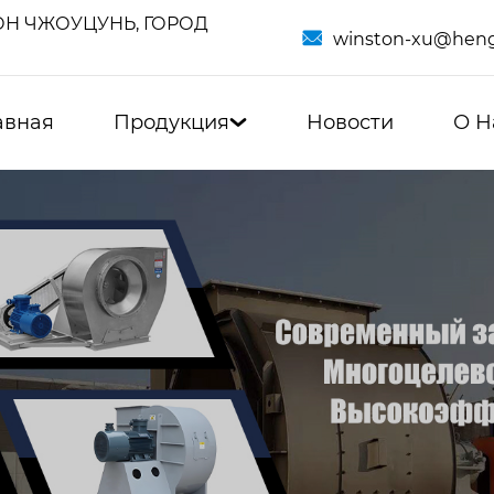
Н ЧЖОУЦУНЬ, ГОРОД

winston-xu@heng
авная
Продукция
Новости
О Н
