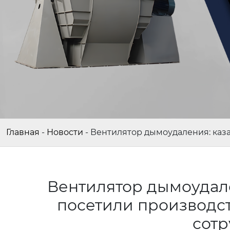
Главная
-
Новости
-
Вентилятор дымоудаления: каз
Вентилятор дымоудале
посетили производс
сот