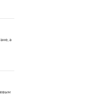
ане, а
чевым