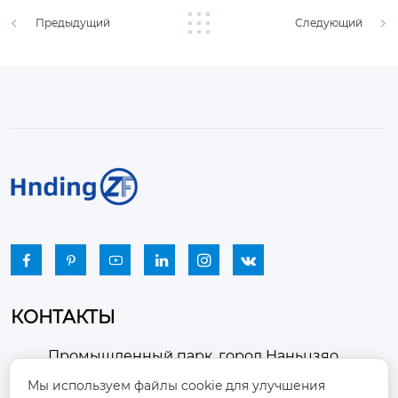
Предыдущий
Следующий






КОНТАКТЫ
Промышленный парк, город Наньцзяо,
район Чжоуцунь, город Цзыбо, провинция

Мы используем файлы cookie для улучшения