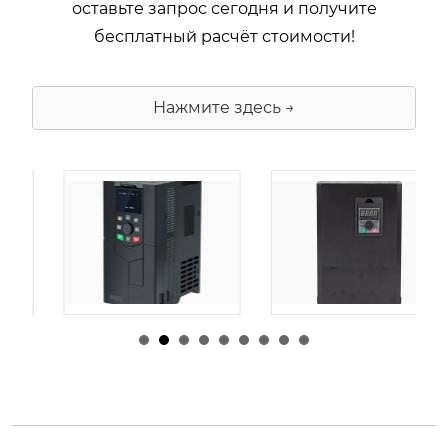
оставьте запрос сегодня и получите
бесплатный расчёт стоимости!
Нажмите здесь →
由
admin
|
30 1 月,
由
admin
|
29 1 月,
2026
2026