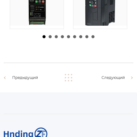
|
31 1 月,
由
admin
|
30 1 月,
由
admin
|
29 
26
2026
2026
Предыдущий
Следующий