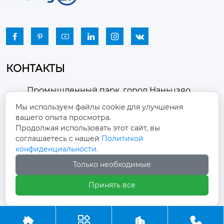






КОНТАКТЫ
Промышленный парк, город Наньцзяо,
район Чжоуцунь, город Цзыбо, провинция

Мы используем файлы cookie для улучшения
Шаньдун
вашего опыта просмотра.
Продолжая использовать этот сайт, вы
winston-xu@hengdingfan.com

соглашаетесь с нашей
Политикой
конфиденциальности.
+86-13806434669
Только необходимые

Принять все
+86 13806434669




