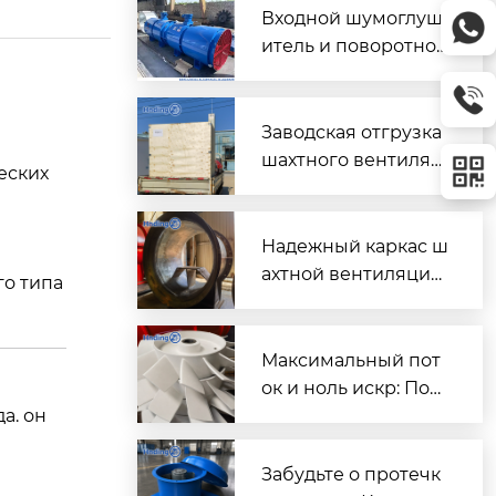
Входной шумоглуш
итель и поворотно-
направляющий пат
рубок для шахтного
вентилятора главно
Заводская отгрузка
й
го проветривания
шахтного вентилят
еских
ора (Проект T3016) д
ля горнодобывающ
его объекта в Казах
Надежный каркас ш
стане
ахтной вентиляции:
го типа
Сварной корпус ве
нтиляторов серии
DK
Максимальный пот
ок и ноль искр: Пош
а. он
аговый разбор раб
очих колес FBD для
шахтной вентиляци
Забудьте о протечк