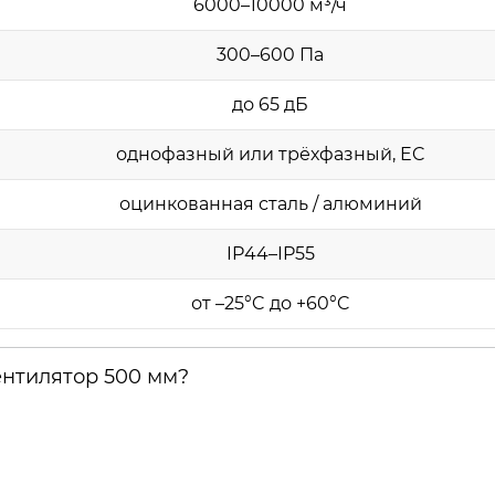
6000–10000 м³/ч
300–600 Па
до 65 дБ
однофазный или трёхфазный, EC
оцинкованная сталь / алюминий
IP44–IP55
от –25°C до +60°C
ентилятор 500 мм?