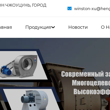
Н ЧЖОУЦУНЬ, ГОРОД

winston-xu@heng
авная
Продукция
Новости
О Н
