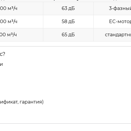
00 м³/ч
63 дБ
3-фазны
00 м³/ч
58 дБ
EC-мото
00 м³/ч
65 дБ
стандарт
с?
ли
ификат, гарантия)