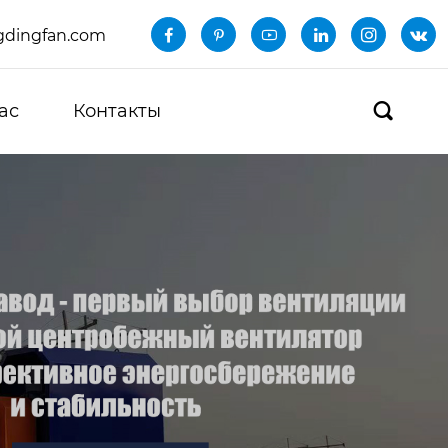
dingfan.com






ас
Контакты
