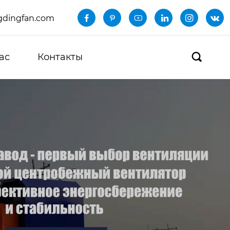
dingfan.com






ас
Контакты
