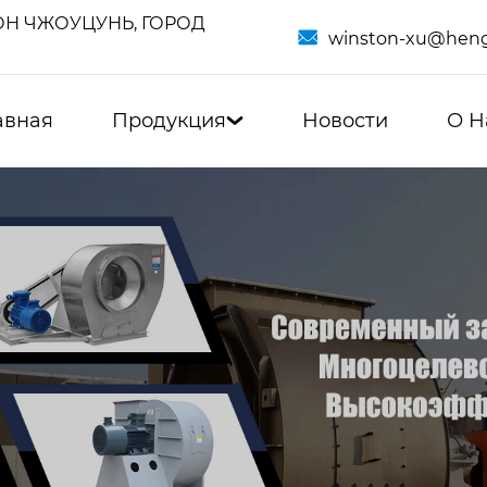
Н ЧЖОУЦУНЬ, ГОРОД

winston-xu@heng
авная
Продукция
Новости
О Н
