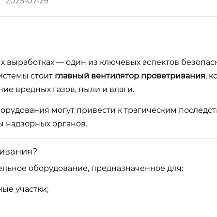
2025-07-29
х выработках — один из ключевых аспектов безопас
системы стоит
главный вентилятор проветривания
, 
ие вредных газов, пыли и влаги.
борудования могут привести к трагическим последст
ы надзорных органов.
ривания?
ельное оборудование, предназначенное для:
ые участки;