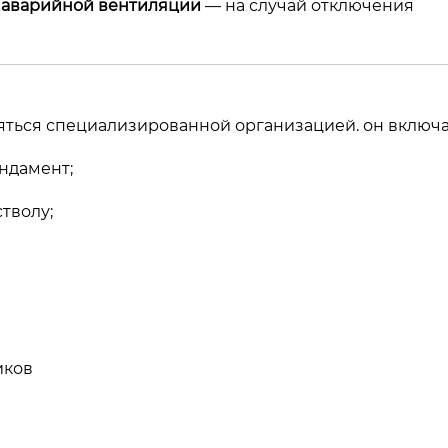
у
аварийной вентиляции
— на случай отключения
ться специализированной организацией. он включа
ндамент;
тволу;
иков