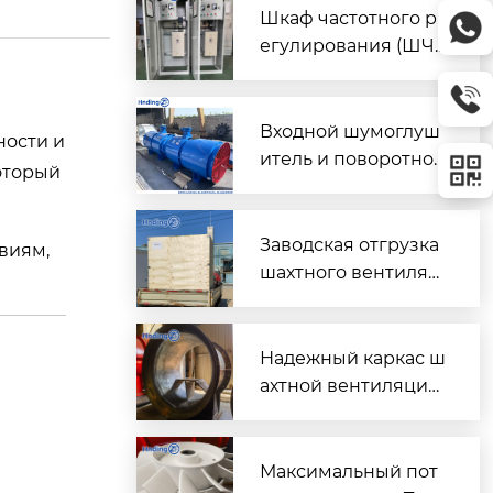
Шкаф частотного р
егулирования (ШЧ
Р) для двух вентиля
торов $2 \times 45\t
ext{ кВт}$
Входной шумоглуш
ности и
итель и поворотно-
который
направляющий пат
рубок для шахтного
вентилятора главно
Заводская отгрузка
виям,
го проветривания
шахтного вентилят
ора (Проект T3016) д
ля горнодобывающ
его объекта в Казах
Надежный каркас ш
стане
ахтной вентиляции:
Сварной корпус ве
нтиляторов серии
DK
Максимальный пот