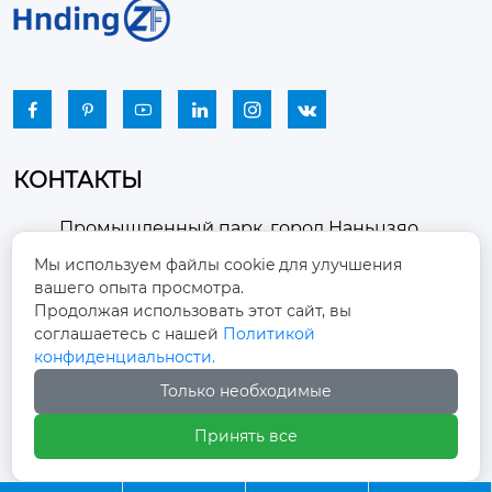






КОНТАКТЫ
Промышленный парк, город Наньцзяо,
район Чжоуцунь, город Цзыбо, провинция

Мы используем файлы cookie для улучшения
Шаньдун
вашего опыта просмотра.
Продолжая использовать этот сайт, вы
winston-xu@hengdingfan.com

соглашаетесь с нашей
Политикой
конфиденциальности.
Только необходимые
+86-13806434669

Принять все
+86 13806434669
