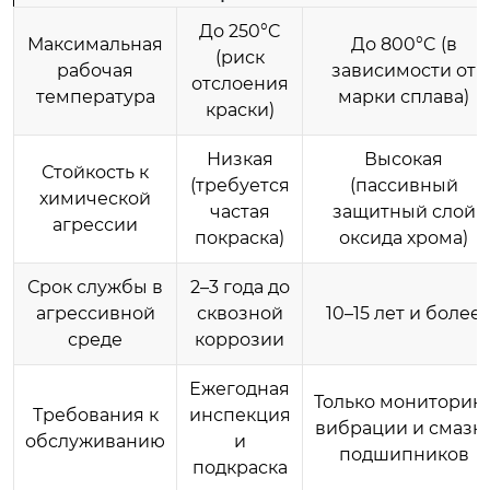
До 250°C
Максимальная
До 800°C (в
(риск
рабочая
зависимости от
отслоения
температура
марки сплава)
краски)
Низкая
Высокая
Стойкость к
(требуется
(пассивный
химической
частая
защитный слой
агрессии
покраска)
оксида хрома)
Срок службы в
2–3 года до
агрессивной
сквозной
10–15 лет и более
среде
коррозии
Ежегодная
Только мониторин
Требования к
инспекция
вибрации и смазк
обслуживанию
и
подшипников
подкраска