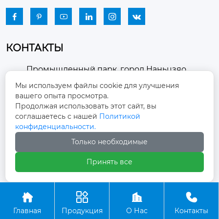






КОНТАКТЫ
Промышленный парк, город Наньцзяо,
район Чжоуцунь, город Цзыбо, провинция

Мы используем файлы cookie для улучшения
Шаньдун
вашего опыта просмотра.
Продолжая использовать этот сайт, вы
winston-xu@hengdingfan.com

соглашаетесь с нашей
Политикой
конфиденциальности.
+86-13806434669
Только необходимые

Принять все
+86 13806434669





Главная
Продукция
О Нас
Контакты
Copyright ©ООО Зибо Хенгдин Вентилятор