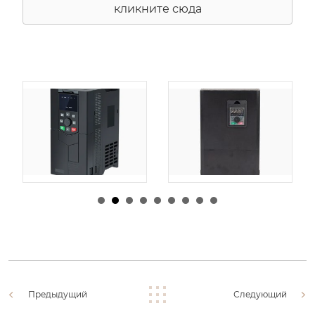
кликните сюда
由
admin
|
30 1 月,
由
admin
|
29 1 月,
2026
2026
Предыдущий
Следующий