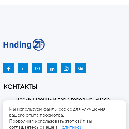






КОНТАКТЫ
Промышленный парк, город Наньцзяо,
район Чжоуцунь, город Цзыбо, провинция

Мы используем файлы cookie для улучшения
Шаньдун
вашего опыта просмотра.
Продолжая использовать этот сайт, вы
winston-xu@hengdingfan.com

соглашаетесь с нашей
Политикой