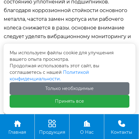
состоянию уплотнений и подшипников.
благодаря коррозионной стойкости основного
металла, частота замен корпуса или рабочего
колеса снижается в разы. основное внимание
следует уделять вибрационному мониторингу и
состоянию смазки. при правильной эксплуатации
Мы используем файлы cookie для улучшения
срок службы таких вентиляторов превышает 15-
вашего опыта просмотра.
20 лет.
Продолжая использовать этот сайт, вы
соглашаетесь с нашей
Политикой
Заключение: инвестиция в
конфиденциальности.
надежность
Только необходимые
выбор мощности для
центробежного
Принять все
вентилятора из нержавеющей стали
— это
техническая задача, решение которой
определяет экономическую эффективность




вашего предприятия на годы вперед. ошибки
Главная
Продукция
О Нас
Контакты