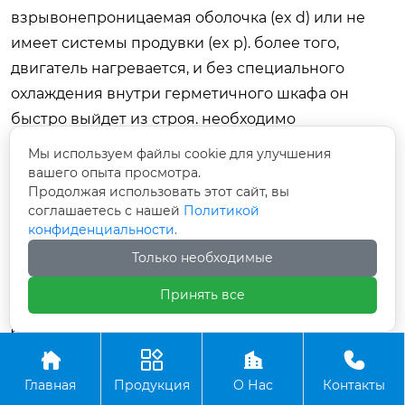
взрывонепроницаемая оболочка (ex d) или не
имеет системы продувки (ex p). более того,
двигатель нагревается, и без специального
охлаждения внутри герметичного шкафа он
быстро выйдет из строя. необходимо
использовать специализированные двигатели
Мы используем файлы cookie для улучшения
серий yb3 или ybx3, которые имеют
вашего опыта просмотра.
Продолжая использовать этот сайт, вы
сертифицированное исполнение для работы во
соглашаетесь с нашей
Политикой
взрывоопасных зонах.
конфиденциальности.
Каков срок поставки вентиляторов
Только необходимые
нестандартных размеров?
Принять все
стандартные модели из нашего каталога (более
600 моделей) обычно отгружаются в течение 15–
20 рабочих дней после подтверждения заказа и




получения предоплаты. для нестандартных
Главная
Продукция
О Нас
Контакты