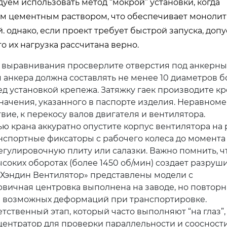
уем использовать метод “мокрой” установки, когда
ым цементным раствором, что обеспечивает монолит
 однако, если проект требует быстрой запуска, допу
о их нагрузка рассчитана верно.
 выравнивания просверлите отверстия под анкерны
 анкера должна составлять не менее 10 диаметров бо
д установкой крепежа. Затяжку гаек производите кре
начения, указанного в паспорте изделия. Неравном
вие, к перекосу валов двигателя и вентилятора.
 крана аккуратно опустите корпус вентилятора на 
нспортные фиксаторы с рабочего колеса до момента
егулировочную плиту или салазки. Важно помнить, ч
соких оборотах (более 1450 об/мин) создает разру
Хэндин Вентилятор» представлены модели с
вичная центровка выполнена на заводе, но повторн
за возможных деформаций при транспортировке.
тственный этап, который часто выполняют “на глаз”,
ентратор для проверки параллельности и соосности