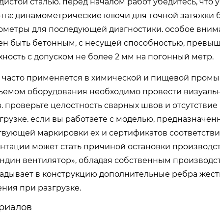
истой сталью. перед началом работ убедитесь, что у
а: динамометрические ключи для точной затяжки б
ометры для последующей диагностики. особое вним
жен быть бетонным, с несущей способностью, превы
хность с допуском не более 2 мм на погонный метр.
 часто применяется в химической и пищевой промы
одъемом оборудования необходимо провести визуаль
 проверьте целостность сварных швов и отсутствие
грузке. если вы работаете с моделью, предназначен
ствующей маркировки ex и сертификатов соответств
ументации может стать причиной остановки производс
ндин вентилятор», обладая собственным производ
ладывает в конструкцию дополнительные ребра жестк
ния при разгрузке.
риалов