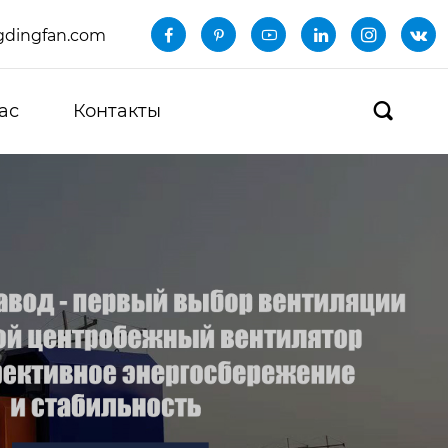
dingfan.com






ас
Контакты
