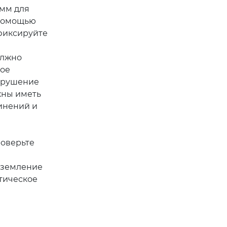
 мм для
 помощью
фиксируйте
олжно
вое
азрушение
жны иметь
инений и
роверьте
аземление
атическое