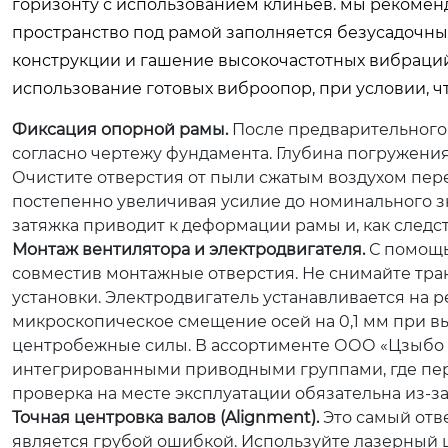
горизонту с использованием клиньев. мы рекоменд
пространство под рамой заполняется безусадочн
конструкции и гашение высокочастотных вибраций.
использование готовых виброопор, при условии, чт
Фиксация опорной рамы.
После предварительного
согласно чертежу фундамента. Глубина погружения
Очистите отверстия от пыли сжатым воздухом пере
постепенно увеличивая усилие до номинального з
затяжка приводит к деформации рамы и, как следст
Монтаж вентилятора и электродвигателя.
С помощью
совместив монтажные отверстия. Не снимайте тра
установки. Электродвигатель устанавливается на р
микроскопическое смещение осей на 0,1 мм при вы
центробежные силы. В ассортименте ООО «Цзыбо 
интегрированными приводными группами, где пер
проверка на месте эксплуатации обязательна из-
Точная центровка валов (Alignment).
Это самый отве
является грубой ошибкой. Используйте лазерный ц