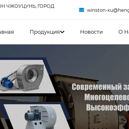
Н ЧЖОУЦУНЬ, ГОРОД

winston-xu@heng
авная
Продукция
Новости
О Н
