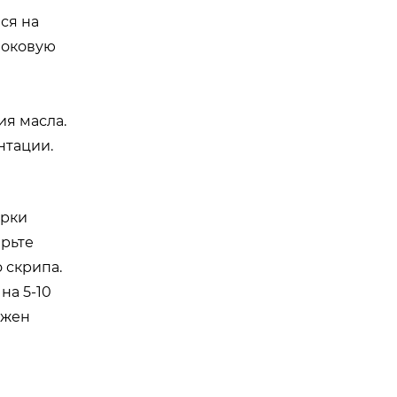
ся на
боковую
и
ия масла.
нтации.
ерки
рьте
 скрипа.
на 5-10
лжен