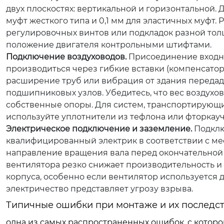
двух плоскостях: вертикальной и горизонтальной.
муфт жесткого типа и 0,1 мм для эластичных муфт
регулировочных винтов или подкладок разной то
положение двигателя контрольными штифтами.
Подключение воздуховодов.
Присоединение входно
производиться через гибкие вставки (компенсатор
расширение труб или вибрация от здания передад
подшипниковых узлов. Убедитесь, что вес воздух
собственные опоры. Для систем, транспортирующи
используйте уплотнители из тефлона или фторкауч
Электрическое подключение и заземление.
Подклю
квалифицированный электрик в соответствии с ме
направление вращения вала перед окончательно
вентилятора резко снижает производительность и
корпуса, особенно если вентилятор используется 
электричество представляет угрозу взрыва.
Типичные ошибки при монтаже и их последс
одна из самых распространенных ошибок, с которо