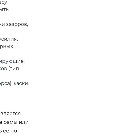
есу
рыты
и зазоров,
усилия,
ерных
олирующие
ов (тип
са), каски
является
а рамы или
ь её по