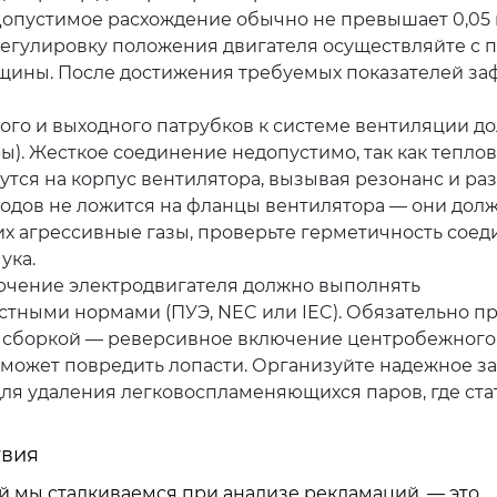
 Допустимое расхождение обычно не превышает 0,05
. Регулировку положения двигателя осуществляйте с
лщины. После достижения требуемых показателей за
го и выходного патрубков к системе вентиляции д
ы). Жесткое соединение недопустимо, так как тепло
утся на корпус вентилятора, вызывая резонанс и р
оводов не ложится на фланцы вентилятора — они дол
х агрессивные газы, проверьте герметичность соед
ука.
чение электродвигателя должно выполнять
стными нормами (ПУЭ, NEC или IEC). Обязательно п
й сборкой — реверсивное включение центробежного
 может повредить лопасти. Организуйте надежное з
для удаления легковоспламеняющихся паров, где ст
твия
й мы сталкиваемся при анализе рекламаций, — это