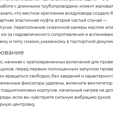
аботе с длинными трубопроводами. клиент жаловал
азало, что жесткое крепление воздуховода создало 
артная эластичная муфта. второй частый случай —
пуске. переполнение смазочной камеры маслом ил
 из-за гидравлического сопротивления и вспениван
ему и типу смазки, указанному в паспортной докуме
рование
о, начиная с кратковременных включений для пров
 шумов. перед первым полноценным запуском прове
н вращаться свободно, без заеданий и характерного
ременные фиксаторы удалены. включите вентилятор 
у подшипниковых корпусов. начальный нагрев не до
еды. если вы чувствуете сильную вибрацию рукой,
орную центровку.