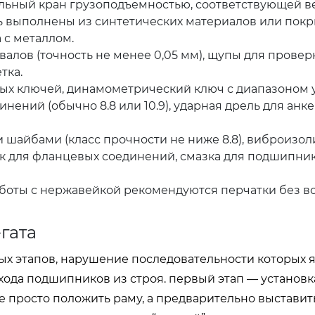
льный кран грузоподъемностью, соответствующей в
ь выполнены из синтетических материалов или пок
 с металлом.
алов (точность не менее 0,05 мм), щупы для проверк
тка.
ых ключей, динамометрический ключ с диапазоном 
ений (обычно 8.8 или 10.9), ударная дрель для анк
 шайбами (класс прочности не ниже 8.8), виброиз
к для фланцевых соединений, смазка для подшипник
боты с нержавейкой рекомендуются перчатки без вор
гата
ых этапов, нарушение последовательности которых 
ода подшипников из строя. первый этап — установк
е просто положить раму, а предварительно выставит