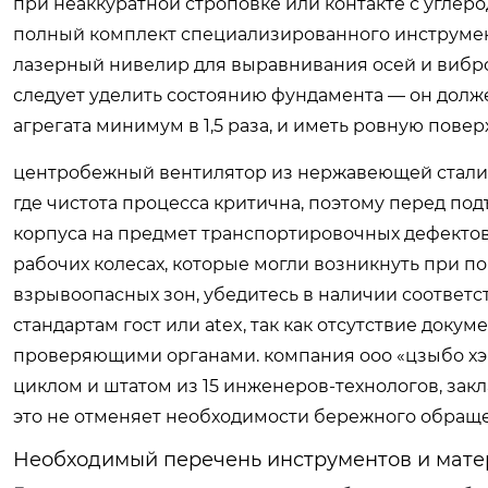
при неаккуратной строповке или контакте с углерод
полный комплект специализированного инструмент
лазерный нивелир для выравнивания осей и вибр
следует уделить состоянию фундамента — он дол
агрегата минимум в 1,5 раза, и иметь ровную повер
центробежный вентилятор из нержавеющей стали
где чистота процесса критична, поэтому перед п
корпуса на предмет транспортировочных дефектов.
рабочих колесах, которые могли возникнуть при по
взрывоопасных зон, убедитесь в наличии соответ
стандартам гост или atex, так как отсутствие док
проверяющими органами. компания ооо «цзыбо хэ
циклом и штатом из 15 инженеров-технологов, зак
это не отменяет необходимости бережного обраще
Необходимый перечень инструментов и мате