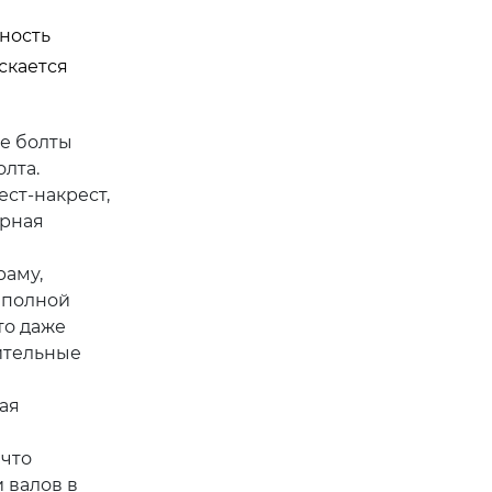
ность
скается
е болты
лта.
ст-накрест,
ерная
раму,
 полной
то даже
шительные
ая
 что
 валов в