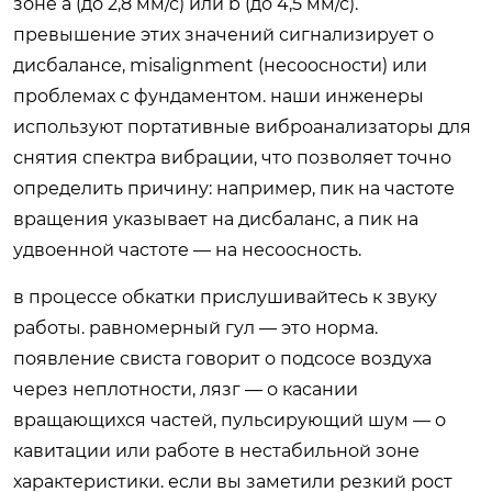
зоне a (до 2,8 мм/с) или b (до 4,5 мм/с).
превышение этих значений сигнализирует о
дисбалансе, misalignment (несоосности) или
проблемах с фундаментом. наши инженеры
используют портативные виброанализаторы для
снятия спектра вибрации, что позволяет точно
определить причину: например, пик на частоте
вращения указывает на дисбаланс, а пик на
удвоенной частоте — на несоосность.
в процессе обкатки прислушивайтесь к звуку
работы. равномерный гул — это норма.
появление свиста говорит о подсосе воздуха
через неплотности, лязг — о касании
вращающихся частей, пульсирующий шум — о
кавитации или работе в нестабильной зоне
характеристики. если вы заметили резкий рост