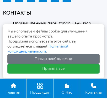
КОНТАКТЫ
Промышленный парк, город Наньцзяо,
район Чжоуцунь, город Цзыбо, провинция

Мы используем файлы cookie для улучшения
Шаньдун
вашего опыта просмотра.
Продолжая использовать этот сайт, вы
winston-xu@hengdingfan.com

соглашаетесь с нашей
Политикой
конфиденциальности.
Только необходимые
+86-13806434669

Принять все
+86 13806434669





Главная
Продукция
О Нас
Контакты
Copyright ©ООО Зибо Хенгдин Вентилятор