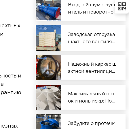
Входной шумоглуш
итель и поворотно-
направляющий пат
шахтных
рубок для шахтного
 и
вентилятора главно
Заводская отгрузка
го проветривания
шахтного вентилят
ора (Проект T3016) д
ля горнодобывающ
его объекта в Казах
Надежный каркас ш
стане
ахтной вентиляции:
ьность и
Сварной корпус ве
 в
нтиляторов серии
гарантию
DK
Максимальный пот
ок и ноль искр: Пош
аговый разбор раб
очих колес FBD для
шахтной вентиляци
Забудьте о протечк
лезных