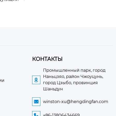
КОНТАКТЫ
Промышленный парк, город
Наньцзяо, район Чжоуцунь,

ии
город Цзыбо, провинция
Шаньдун
winston-xu@hengdingfan.com

+86-13806434669
