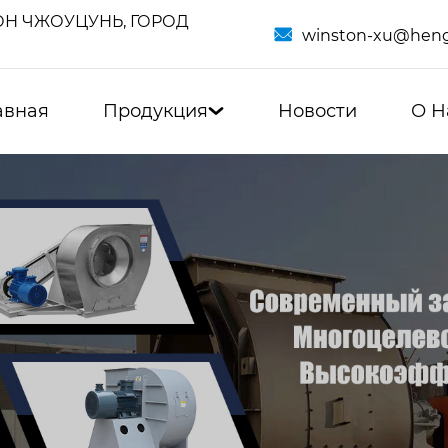
Н ЧЖОУЦУНЬ, ГОРОД

winston-xu@heng
авная
Продукция
Новости
О Н
