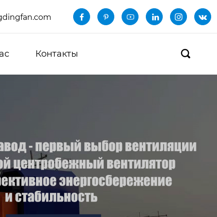
dingfan.com






ас
Контакты
