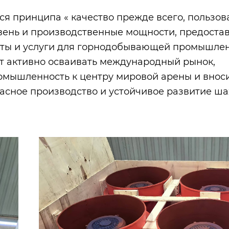
 принципа « качество прежде всего, пользова
вень и производственные мощности, предоста
кты и услуги для горнодобывающей промышле
дет активно осваивать международный рынок,
ромышленность к центру мировой арены и внос
асное производство и устойчивое развитие ша