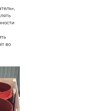
тель»,
влять
нности
ить
хт во