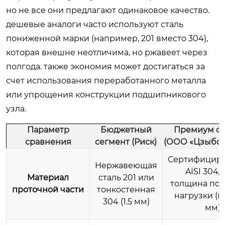
но не все они предлагают одинаковое качество.
дешевые аналоги часто используют сталь
пониженной марки (например, 201 вместо 304),
которая внешне неотличима, но ржавеет через
полгода. также экономия может достигаться за
счет использования переработанного металла
или упрощения конструкции подшипникового
узла.
Параметр
Бюджетный
Премиум се
сравнения
сегмент (Риск)
(ООО «Цзыбо 
Сертифицир
Нержавеющая
AISI 304/3
Материал
сталь 201 или
толщина по 
проточной части
тонкостенная
нагрузки (м
304 (1.5 мм)
мм)