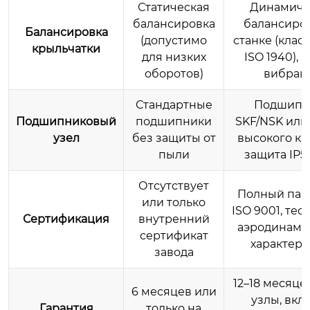
Статическая
Динамиче
балансировка
балансиров
Балансировка
(допустимо
станке (класс
крыльчатки
для низких
ISO 1940), 
оборотов)
вибрац
Стандартные
Подшипн
Подшипниковый
подшипники
SKF/NSK или
узел
без защиты от
высокого ка
пыли
защита IP5
Отсутствует
Полный паке
или только
ISO 9001, тес
Сертификация
внутренний
аэродинами
сертификат
характери
завода
12–18 месяце
6 месяцев или
узлы, вкл
Гарантия
только на