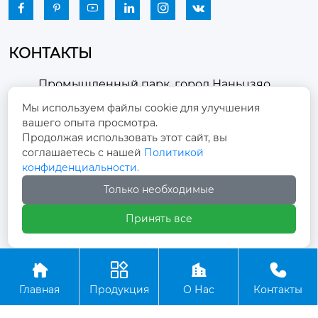






КОНТАКТЫ
Промышленный парк, город Наньцзяо,
район Чжоуцунь, город Цзыбо, провинция

Мы используем файлы cookie для улучшения
Шаньдун
вашего опыта просмотра.
Продолжая использовать этот сайт, вы
winston-xu@hengdingfan.com

соглашаетесь с нашей
Политикой
конфиденциальности.
Только необходимые
+86-13806434669

Принять все
+86 13806434669





Главная
Продукция
О Нас
Контакты
Copyright ©ООО Зибо Хенгдин Вентилятор