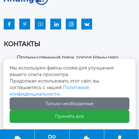






КОНТАКТЫ
Промышленный парк, город Наньцзяо,
район Чжоуцунь, город Цзыбо, провинция

Мы используем файлы cookie для улучшения
Шаньдун
вашего опыта просмотра.
Продолжая использовать этот сайт, вы
winston-xu@hengdingfan.com

соглашаетесь с нашей
Политикой
конфиденциальности.
Только необходимые
+86-13806434669

Принять все
+86 13806434669




