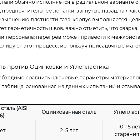
тали обычно исполняется в радиальном варианте с
 предпочтительнее лопатки, загнутые назад, так как
изменению плотности газа. корпус выполняется це
ет герметичность швов. важно отметить, что сварка
и персонала: перегрев может привести к межкрист
ролируют этот процесс, используя присадочные мате
ь против Оцинковки и Углепластика
еобходимо сравнить ключевые параметры материало
 таблица, основанная на данных испытаний и отзыва
таль (AISI
Оцинкованная сталь
Углепласт
6)
10–15 ле
лет
2–5 лет
старения