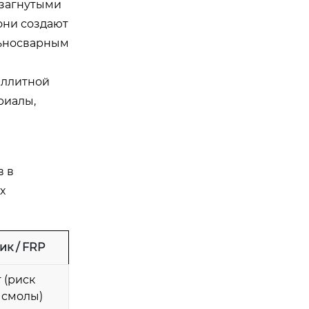
 загнутыми
 они создают
льносварным
аллитной
риалы,
в в
х
ик / FRP
т (риск
 смолы)