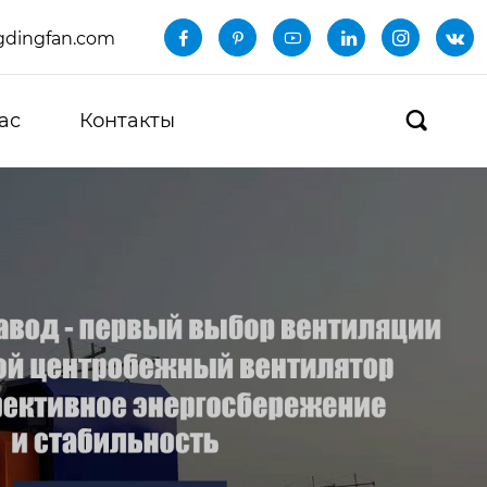
dingfan.com






ас
Контакты
