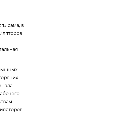
я» сама, в
тиляторов
тальная
крышных
горячих
инала
рабочего
ствам
тиляторов