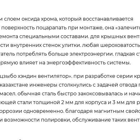
 слоем оксида хрома, который восстанавливается
поверхность поцарапать при монтаже, она «залечитс
 ремонта специальными составами. для крышных вен
сти внутренних стенок улитки. любая шероховатость
гатель потреблять больше электроэнергии. гладкая с
прямую влияет на энергоэффективность системы.
цзыбо хэндин вентилятор». при разработке серии 
казахстане инженеры столкнулись с задачей отвода 
масел. обычная сталь быстро закоксовывалась и нач
ющей стали толщиной 2 мм для корпуса и 3 мм для 
коррозии одновременно. благодаря магнитным свой
и возможности полировки, обслуживание таких вен