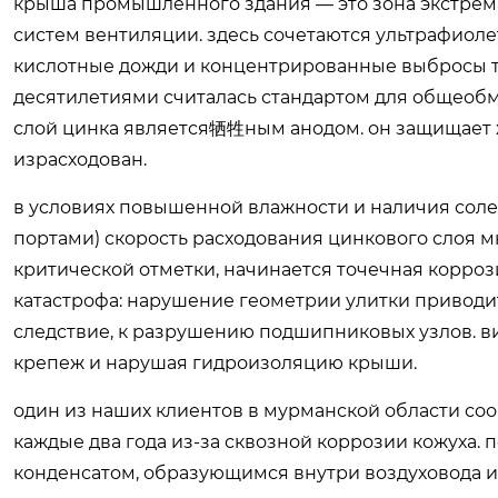
крыша промышленного здания — это зона экстрема
систем вентиляции. здесь сочетаются ультрафиолет
кислотные дожди и концентрированные выбросы те
десятилетиями считалась стандартом для общеобм
слой цинка является牺牲ным анодом. он защищает же
израсходован.
в условиях повышенной влажности и наличия соле
портами) скорость расходования цинкового слоя мн
критической отметки, начинается точечная корроз
катастрофа: нарушение геометрии улитки приводит 
следствие, к разрушению подшипниковых узлов. в
крепеж и нарушая гидроизоляцию крыши.
один из наших клиентов в мурманской области со
каждые два года из-за сквозной коррозии кожуха. 
конденсатом, образующимся внутри воздуховода и