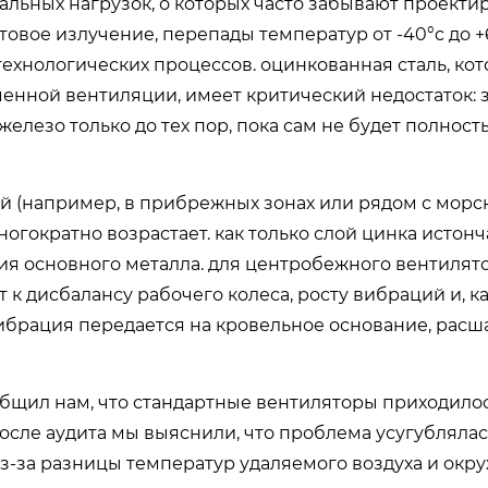
льных нагрузок, о которых часто забывают проект
овое излучение, перепады температур от -40°c до +
хнологических процессов. оцинкованная сталь, кот
енной вентиляции, имеет критический недостаток:
лезо только до тех пор, пока сам не будет полност
й (например, в прибрежных зонах или рядом с мор
огократно возрастает. как только слой цинка истон
ия основного металла. для центробежного вентилято
к дисбалансу рабочего колеса, росту вибраций и, к
ибрация передается на кровельное основание, расш
общил нам, что стандартные вентиляторы приходило
после аудита мы выяснили, что проблема усугублялас
з-за разницы температур удаляемого воздуха и ок