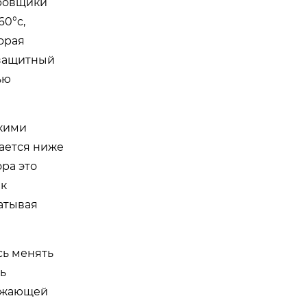
ировщики
60°c,
орая
 защитный
ью
скими
чается ниже
ра это
ак
атывая
сь менять
ь
ружающей