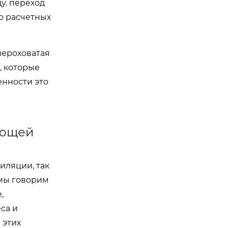
у. переход
о расчетных
шероховатая
, которые
нности это
еющей
иляции, так
 мы говорим
,
са и
 этих