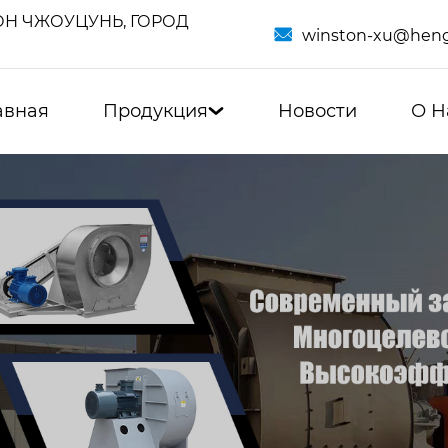
Н ЧЖОУЦУНЬ, ГОРОД

winston-xu@heng
авная
Продукция
Новости
О Н
