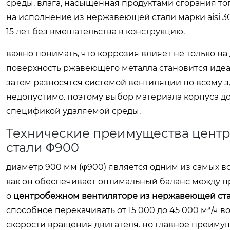
среды. влага, насыщенная продуктами сгорания то
на исполнение из нержавеющей стали марки aisi 
15 лет без вмешательства в конструкцию.
важно понимать, что коррозия влияет не только на
поверхность ржавеющего металла становится идеа
затем разносятся системой вентиляции по всему
недопустимо. поэтому выбор материала корпуса до
спецификой удаляемой среды.
Технические преимущества цент
стали Φ900
диаметр 900 мм (φ900) является одним из самых 
как он обеспечивает оптимальный баланс между п
о
центробежном вентиляторе из нержавеющей ст
способное перекачивать от 15 000 до 45 000 м³/ч 
скорости вращения двигателя. но главное преимуще