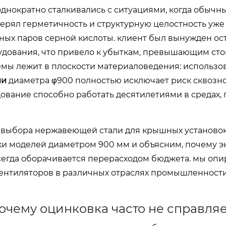
днократно сталкивались с ситуациями, когда обычн
рял герметичность и структурную целостность уже 
ных паров серной кислоты. клиент был вынужден ос
удования, что привело к убыткам, превышающим ст
лемы лежит в плоскости материаловедения: использо
ли
диаметра φ900 полностью исключает риск сквозн
ование способно работать десятилетиями в средах, 
 выбора нержавеющей стали для крышных установок
и моделей диаметром 900 мм и объясним, почему э
сегда оборачивается перерасходом бюджета. мы опи
ентиляторов в различных отраслях промышленности
чему оцинковка часто не справляе