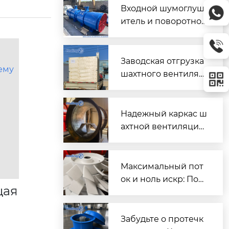
Входной шумоглуш
итель и поворотно-
направляющий пат
рубок для шахтного
вентилятора главно
Заводская отгрузка
ему
го проветривания
шахтного вентилят
ора (Проект T3016) д
ля горнодобывающ
его объекта в Казах
Надежный каркас ш
стане
ахтной вентиляции:
Сварной корпус ве
нтиляторов серии
DK
Максимальный пот
ок и ноль искр: Пош
щая
аговый разбор раб
очих колес FBD для
шахтной вентиляци
Забудьте о протечк