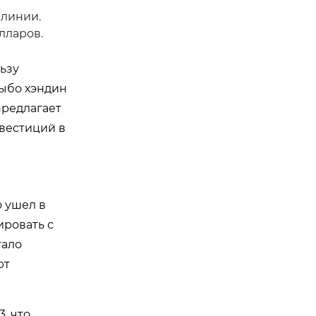
 линии.
лларов.
льзу
зыбо хэндин
предлагает
вестиций в
о ушел в
ировать с
тало
ют
, что