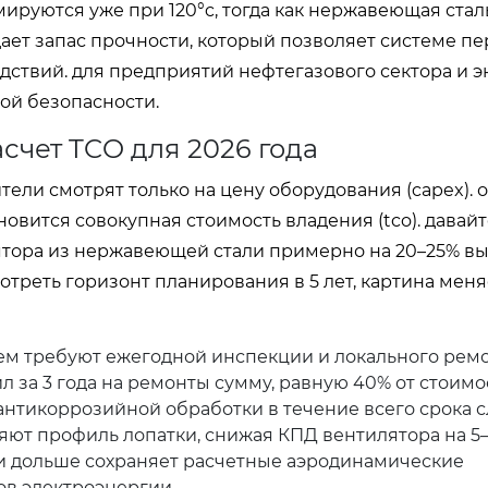
руются уже при 120°c, тогда как нержавеющая стал
дает запас прочности, который позволяет системе п
дствий. для предприятий нефтегазового сектора и 
ой безопасности.
счет TCO для 2026 года
ели смотрят только на цену оборудования (capex). о
вится совокупная стоимость владения (tco). давайт
ятора из нержавеющей стали примерно на 20–25% в
мотреть горизонт планирования в 5 лет, картина мен
м требуют ежегодной инспекции и локального ремо
л за 3 года на ремонты сумму, равную 40% от стоимо
нтикоррозийной обработки в течение всего срока 
ют профиль лопатки, снижая КПД вентилятора на 5
и дольше сохраняет расчетные аэродинамические
ов электроэнергии.