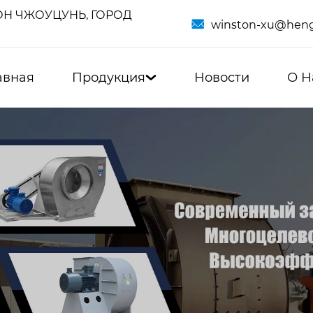
Н ЧЖОУЦУНЬ, ГОРОД

winston-xu@heng
авная
Продукция
Новости
О Н
