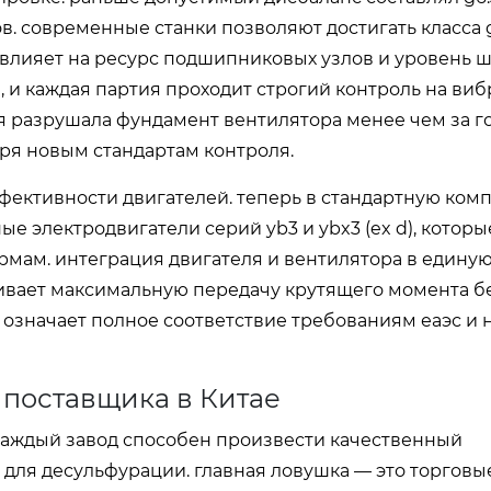
 современные станки позволяют достигать класса g
 влияет на ресурс подшипниковых узлов и уровень ш
 и каждая партия проходит строгий контроль на виб
ия разрушала фундамент вентилятора менее чем за г
ря новым стандартам контроля.
ффективности двигателей. теперь в стандартную ко
 электродвигатели серий yb3 и ybx3 (ex d), которы
мам. интеграция двигателя и вентилятора в единую
ивает максимальную передачу крутящего момента бе
то означает полное соответствие требованиям еаэс и
 поставщика в Китае
каждый завод способен произвести качественный
для десульфурации. главная ловушка — это торговы