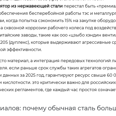
ятор из нержавеющей стали
перестал быть «премиа
 обеспечения бесперебойной работы тэс и металлур
и, когда попытка сэкономить 15% на закупке оборуд
за сквозной коррозии рабочего колеса под воздейст
тайские заводы, такие как ооо «цзыбо хэндин венти
 2205 (дуплекс), которые выдерживают агрессивные 
кой эффективности.
сто материал, а интеграция передовых технологий л
ля. если раньше срок службы таких агрегатов огран
м данных за 2025 год, гарантируют ресурс свыше 60 
и кислотности. это критически важно для российских
еских регламентов, где каждый час простоя означа
иалов: почему обычная сталь боль