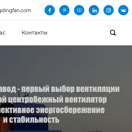
dingfan.com






ас
Контакты
