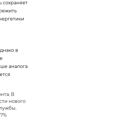
ь сохраняет
ережить
энергетики
днако в
е
ыше аналога
яется
нта. В
сти нового
службы.
–7%