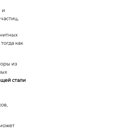
 и
частиц,
енитных
 тогда как
торы из
ных
щей стали
ов,
 может