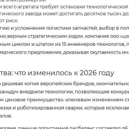
 всего агрегата требует остановки технологической
гического завода может достигать десятков тысяч до
т риск.
ергию и усложнения логистики запчастей, выбор в по
но верным стратегическим ходом. компания ооо «ц
ным циклом и штатом из 15 инженеров-технологов, 
ммерческого предложения, доказывая окупаемость ин
ва: что изменилось к 2026 году
то дешевая копия европейских брендов, окончательн
шаньдун внедрили технологии, позволяющие конкур
том ценовое преимущество. ключевым изменением с
езки и роботизированной сварки, которые исключа
злов.
овке. раньше допустимый дисбаланс составлял g6.3