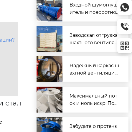
Входной шумоглуш
итель и поворотно-
направляющий пат
рубок для шахтного
вентилятора главно
Заводская отгрузка
рации?
го проветривания
шахтного вентилят
ора (Проект T3016) д
ля горнодобывающ
его объекта в Казах
Надежный каркас ш
стане
ахтной вентиляции:
Сварной корпус ве
нтиляторов серии
DK
Максимальный пот
и стал
ок и ноль искр: Пош
аговый разбор раб
очих колес FBD для
с
шахтной вентиляци
Забудьте о протечк