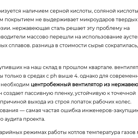
ризуется наличием серной кислоты, соляной кислоты
ым покрытием не выдерживает микроударов твердых 
озии. нержавеющая сталь решает эту проблему на
изводители массово перешли на использование ауст
сных сплавов. разница в стоимости сырья сократилась,
упивших на наш склад в прошлом квартале. вентиля
 только в средах с ph выше 4. однако для современ
ц, необходим
центробежный вентилятор из нержавею
создает пассивную пленку, устойчивую к точечной
 причиной выхода из строя лопаток рабочих колес.
дования — самая частая ошибка инженеров-закупщик
 аудита проекта.
варийных режимах работы котлов температура газов