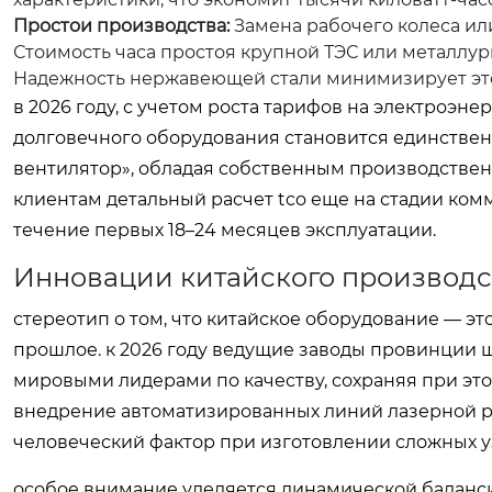
Простои производства:
Замена рабочего колеса или
Стоимость часа простоя крупной ТЭС или металлур
Надежность нержавеющей стали минимизирует это
в 2026 году, с учетом роста тарифов на электроэн
долговечного оборудования становится единствен
вентилятор», обладая собственным производствен
клиентам детальный расчет tco еще на стадии ко
течение первых 18–24 месяцев эксплуатации.
Инновации китайского производст
стереотип о том, что китайское оборудование — э
прошлое. к 2026 году ведущие заводы провинции 
мировыми лидерами по качеству, сохраняя при э
внедрение автоматизированных линий лазерной р
человеческий фактор при изготовлении сложных у
особое внимание уделяется динамической балансир