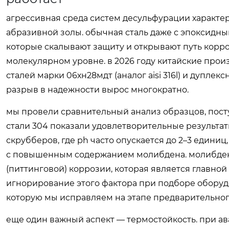
агрессивная среда систем десульфурации характе
абразивной золы. обычная сталь даже с эпоксидн
которые скалывают защиту и открывают путь корр
молекулярном уровне. в 2026 году китайские про
сталей марки 06хн28мдт (аналог aisi 316l) и дуплек
разрыв в надежности вырос многократно.
мы провели сравнительный анализ образцов, пост
стали 304 показали удовлетворительные результаты
скрубберов, где ph часто опускается до 2–3 едини
с повышенным содержанием молибдена. молибден 
(питтинговой) коррозии, которая является главной
игнорирование этого фактора при подборе обору
которую мы исправляем на этапе предварительного
еще один важный аспект — термостойкость. при а