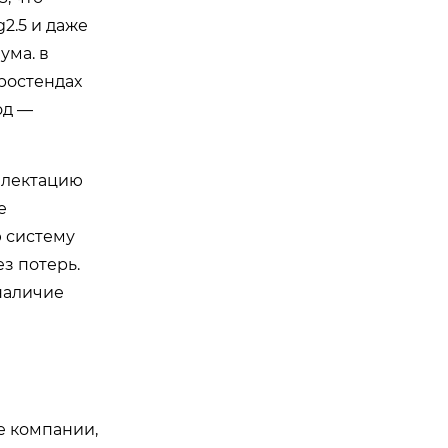
2.5 и даже
ума. в
ростендах
од —
мплектацию
е
 систему
з потерь.
 наличие
е компании,