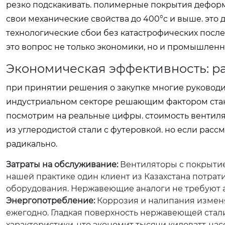
резко подскакивать. полимерные покрытия деформи
свои механические свойства до 400°c и выше. это 
технологические сбои без катастрофических после
это вопрос не только экономики, но и промышленн
Экономическая эффективность: ра
при принятии решения о закупке многие руководит
индустриальном секторе решающим фактором стано
посмотрим на реальные цифры. стоимость вентил
из углеродистой стали с футеровкой. но если расс
радикально.
Затраты на обслуживание:
Вентиляторы с покрытие
нашей практике один клиент из Казахстана потрати
оборудования. Нержавеющие аналоги не требуют а
Энергопотребление:
Коррозия и налипания изменя
ежегодно. Гладкая поверхность нержавеющей стал
характеристики, что экономит тысячи киловатт-час