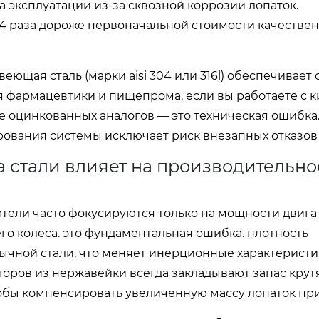
 эксплуатации из-за сквозной коррозии лопаток.
–4 раза дороже первоначальной стоимости качестве
веющая сталь (марки aisi 304 или 316l) обеспечивает 
ля фармацевтики и пищепрома. если вы работаете с 
е оцинкованных аналогов — это техническая ошибка
рования системы исключает риск внезапных отказов
а стали влияет на производительно
ели часто фокусируются только на мощности двига
о колеса. это фундаментальная ошибка. плотность
чной стали, что меняет инерционные характеристи
оров из нержавейки всегда закладывают запас кру
обы компенсировать увеличенную массу лопаток при