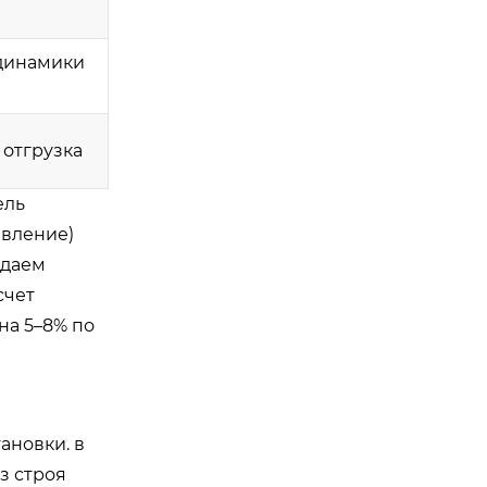
динамики
 отгрузка
ель
авление)
одаем
счет
на 5–8% по
ановки. в
з строя