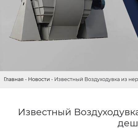
Главная
-
Новости
-
Известный Воздуходувка из не
Известный Воздуходувк
деш