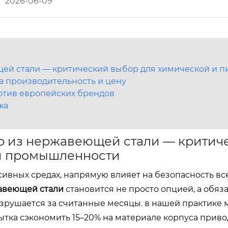
2026-06-09
ей стали — критический выбор для химической и
на производительность и цену
отив европейских брендов
жа
р из нержавеющей стали — критич
й промышленности
сивных средах, напрямую влияет на безопасность вс
авеющей стали
становится не просто опцией, а обя
разрушается за считанные месяцы. в нашей практике 
ытка сэкономить 15–20% на материале корпуса приво