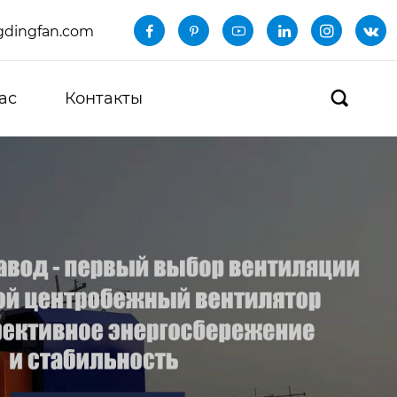
dingfan.com






ас
Контакты
