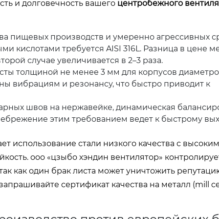
сть и долговечность вашего
центробежного вентиля
тва пищевых производств и умеренно агрессивных ср
ми кислотами требуется AISI 316L. Разница в цене м
торой случае увеличивается в 2–3 раза.
ты толщиной не менее 3 мм для корпусов диаметро
ены вибрациям и резонансу, что быстро приводит к
арных швов на нержавейке, динамическая балансир
енебрежение этим требованием ведет к быстрому вых
ет использование стали низкого качества с высоки
йкость. ооо «цзыбо хэндин вентилятор» контролируе
так как один брак листа может уничтожить репутаци
прашивайте сертификат качества на металл (mill certi