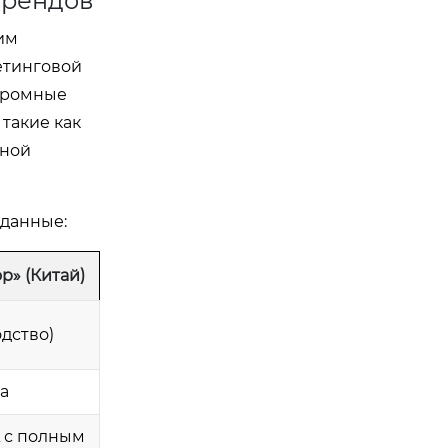
брендов
им
етинговой
огромные
такие как
нной
 данные:
» (Китай)
дство)
а
L с полным