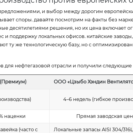
роизводство против европейских 
редложениями, и выбор между дорогим европейск
ывает споры. давайте посмотрим на факты без марк
ные десятилетиями решения, но их цена включает 
с и поддержку локальных офисов. китайские заводы, 
ют ту же технологическую базу, но с оптимизирова
в для нефтегазовой отрасли и получили следующие
(Премиум)
ООО «Цзыбо Хэндин Вентилятор
роизводства)
4–6 недель (гибкое произво
0% наценки
Прямая заводская цен
вейка (часто с
Локальные запасы AISI 304/316