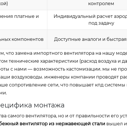
кой)
контролем
нения платные и
Индивидуальный расчет аэро
под задачу
ьных компонентов
Доступные аналоги и быстрая
ам, что замена импортного вентилятора на нашу мод
том технические характеристики (расход воздуха и д
оты с нами — возможность кастомизации. мы не пр
 ваши воздуховоды. инженеры компании проводят ра
ше сопротивление сети, что повышает кпд системы 
ми.
пецифика монтажа
ва самого вентилятора, но и от правильности его уст
бежный вентилятор из нержавеющей стали
вышел и