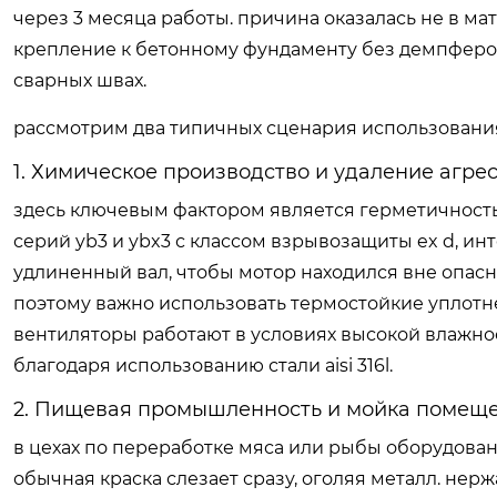
через 3 месяца работы. причина оказалась не в ма
крепление к бетонному фундаменту без демпферов
сварных швах.
рассмотрим два типичных сценария использовани
1. Химическое производство и удаление агре
здесь ключевым фактором является герметичность
серий yb3 и ybx3 с классом взрывозащиты ex d, и
удлиненный вал, чтобы мотор находился вне опасн
поэтому важно использовать термостойкие уплотне
вентиляторы работают в условиях высокой влажнос
благодаря использованию стали aisi 316l.
2. Пищевая промышленность и мойка помещ
в цехах по переработке мяса или рыбы оборудова
обычная краска слезает сразу, оголяя металл. не