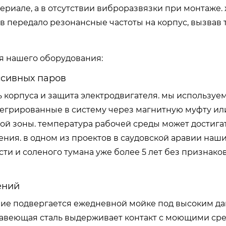
териале, а в отсутствии виброразвязки при монтаже.
 передало резонансные частоты на корпус, вызвав
я нашего оборудования:
ссивных паров
 корпуса и защита электродвигателя. мы используе
нтегрированные в систему через магнитную муфту ил
ой зоны. температура рабочей среды может достигат
ния. в одном из проектов в саудовской аравии наш
ти и соленого тумана уже более 5 лет без признако
ений
ние подвергается ежедневной мойке под высоким д
ржавеющая сталь выдерживает контакт с моющими ср