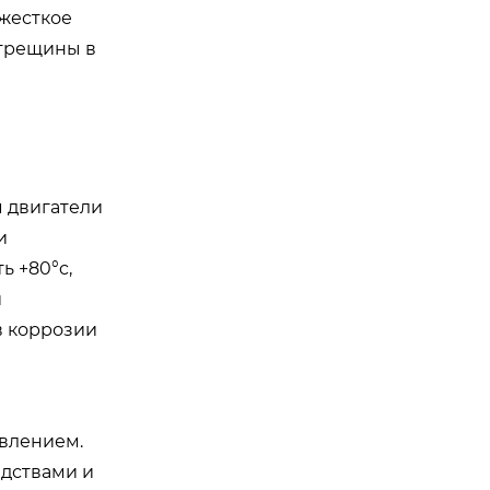
 жесткое
 трещины в
м двигатели
и
ь +80°c,
и
в коррозии
авлением.
едствами и