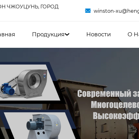
Н ЧЖОУЦУНЬ, ГОРОД

winston-xu@heng
авная
Продукция
Новости
О Н
