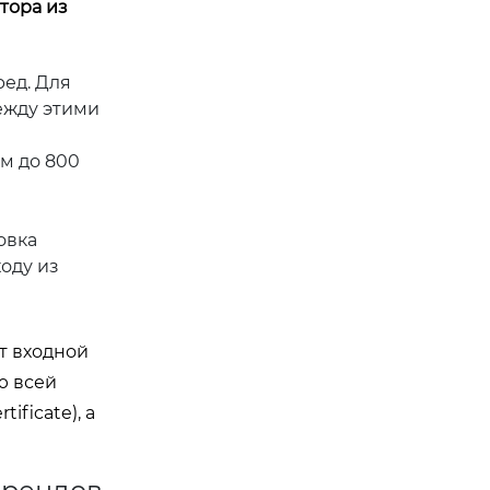
тора из
ед. Для
ежду этими
м до 800
овка
оду из
м
т входной
ю всей
ficate), а