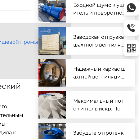
Входной шумоглуш
итель и поворотно-
направляющий пат
рубок для шахтного
вентилятора главно
Заводская отгрузка
 пищевой промышленности
го проветривания
шахтного вентилят
ора (Проект T3016) д
ля горнодобывающ
его объекта в Казах
Надежный каркас ш
стане
ахтной вентиляции:
еский
Сварной корпус ве
нтиляторов серии
DK
Максимальный пот
его
ок и ноль искр: Пош
зательным
аговый разбор раб
мы
очих колес FBD для
шахтной вентиляци
дила к
Забудьте о протечк