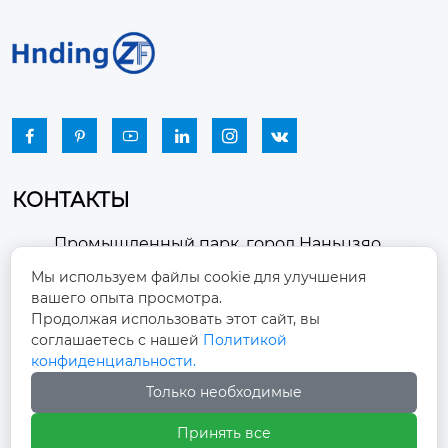






КОНТАКТЫ
Промышленный парк, город Наньцзяо,
район Чжоуцунь, город Цзыбо, провинция

Мы используем файлы cookie для улучшения
Шаньдун
вашего опыта просмотра.
Продолжая использовать этот сайт, вы
winston-xu@hengdingfan.com

соглашаетесь с нашей
Политикой
конфиденциальности.
Только необходимые
+86-13806434669

Принять все
+86 13806434669
