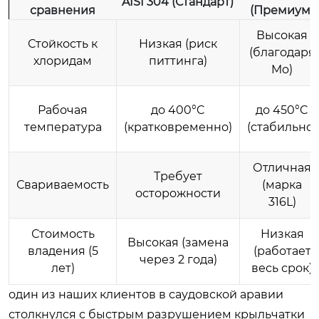
AISI 304 (Стандарт)
сравнения
(Премиум)
Высокая
Стойкость к
Низкая (риск
(благодаря
хлоридам
питтинга)
Mo)
Рабочая
до 400°C
до 450°C
температура
(кратковременно)
(стабильно)
Отличная
Требует
Свариваемость
(марка
осторожности
316L)
Стоимость
Низкая
Высокая (замена
владения (5
(работает
через 2 года)
лет)
весь срок)
один из наших клиентов в саудовской аравии
столкнулся с быстрым разрушением крыльчатки