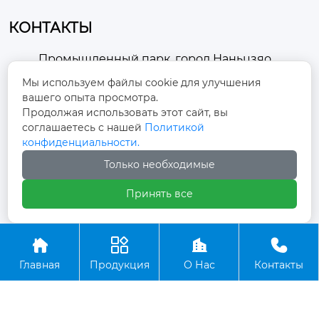
ссивной атмосфер
оответствия произв
КОНТАКТЫ
ы.
одительности всей
 машины.
Промышленный парк, город Наньцзяо,
район Чжоуцунь, город Цзыбо, провинция

Мы используем файлы cookie для улучшения
Шаньдун
вашего опыта просмотра.
Продолжая использовать этот сайт, вы
winston-xu@hengdingfan.com

соглашаетесь с нашей
Политикой
конфиденциальности.
Только необходимые
+86-13806434669

Принять все
+86 13806434669





Главная
Продукция
О Нас
Контакты
Copyright ©ООО Зибо Хенгдин Вентилятор