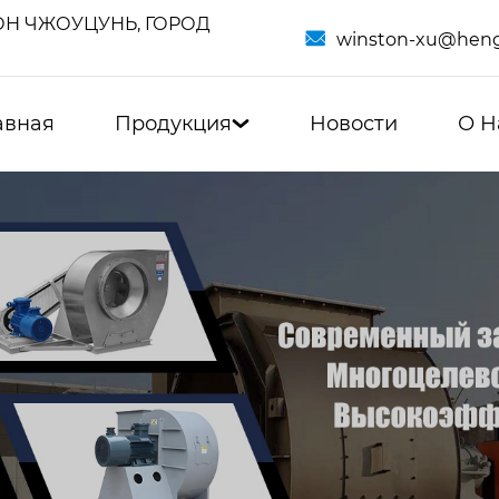
Н ЧЖОУЦУНЬ, ГОРОД

winston-xu@heng
авная
Продукция
Новости
О Н
