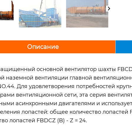
Описание
ащищенный основной вентилятор шахты FBCDZ
й наземной вентиляции главной вентиляционн
 NO.44. Для удовлетворения потребностей круп
рами вентиляционной сети, эта серия вентилято
ными асинхронными двигателями и используе
еления лопастей: общее количество лопастей FB
во лопастей FBDCZ (B) - Z = 24.