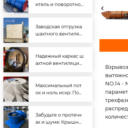
итель и поворотно-
направляющий пат
рубок для шахтного
вентилятора главно
Заводская отгрузка
го проветривания
шахтного вентилят
ора (Проект T3016) д
ля горнодобывающ
его объекта в Казах
Надежный каркас ш
стане
ахтной вентиляции:
Взрывоз
Сварной корпус ве
вытяжно
нтиляторов серии
NO.14 -
DK
Максимальный пот
парамет
ок и ноль искр: Пош
аговый разбор раб
трехфаз
очих колес FBD для
распред
шахтной вентиляци
Забудьте о протечк
количест
и
ах и шуме: Крышны