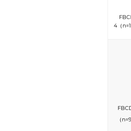
FBC
4（n=1
FBC
（n=9