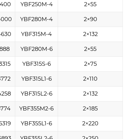
3400
YBF250M-4
2×55
4000
YBF280M-4
2×90
4630
YBF315M-4
2×132
2888
YBF280M-6
2×55
3315
YBF315S-6
2×75
3772
YBF315L1-6
2×110
4258
YBF315L2-6
2×132
4774
YBF355M2-6
2×185
5319
YBF355L1-6
2×220
5893
YBF355L2-6
2×250