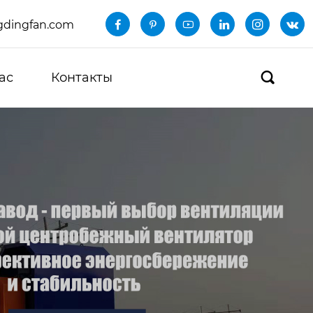
dingfan.com






ас
Контакты
