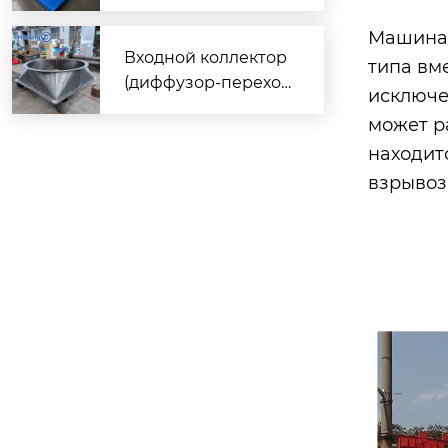
е вентиляторы, кото
рые спасут ваш цех
Машина 
от жары и пыли!
Входной коллектор
типа вм
(диффузор-переход
исключе
ник) для шахтных ве
может р
нтиляторов FBCDZ:
находит
технические особе
взрывоз
нности и изготовле
ние