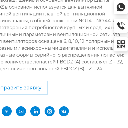
возащищенный основной вентилятор шахты
Z в основном используется для вытяжной
мной вентиляции главной вентиляционной
жины шахты, в общей сложности NO.14 – NO.44. Для
летворения потребностей крупных и средних шахт
зличными параметрами вентиляционной сети, эта
я вентиляторов оснащена 6, 8, 10, 12 полярными
фазными асинхронными двигателями и использует
разные формы серийного распределения лопастей:
 количество лопастей FBCDZ (A) составляет Z = 32,
ее количество лопастей FBDCZ (B) – Z = 24.
править заявку




