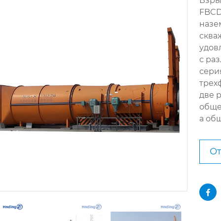
Взры
FBCD
назе
сква
удов
с ра
сери
трех
две 
общее
а общ
От
