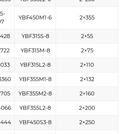
5-
YBF450M1-6
2×355
97
2428
YBF315S-8
2×55
2722
YBF315M-8
2×75
3033
YBF315L2-8
2×110
3360
YBF355M1-8
2×132
3705
YBF355M2-8
2×160
4066
YBF355L2-8
2×200
4444
YBF450S3-8
2×250