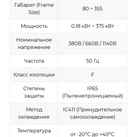
Габарит (Frame
80 ~ 355
Size)
Мощность
0.18 кВт ~ 375 кВт
Номинальное
380В / 660В / 1140В
напряжение
Частота
50 Гц
Класс изоляции
F
Степень
IP65
защиты
(Пыленепроницаемый)
Метод
IC411 (Принудительное
охлаждения
самоохлаждение)
Температура
от -20°C до +40°C