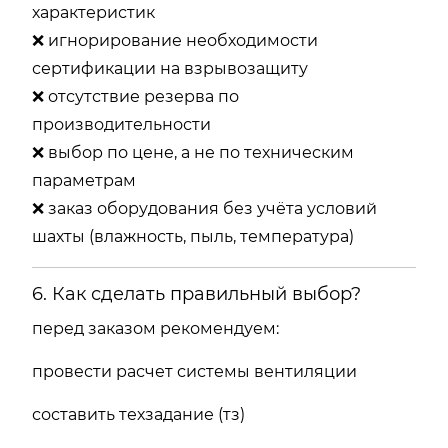
характеристик
❌
игнорирование
необходимости
сертификации
на
взрывозащиту
❌
отсутствие
резерва
по
производительности
❌
выбор
по
цене,
а
не
по
техническим
параметрам
❌
заказ
оборудования
без
учёта
условий
шахты (
влажность,
пыль,
температура)
6.
Как
сделать
правильный
выбор?
перед
заказом
рекомендуем:
провести
расчет
системы
вентиляции
составить
техзадание (
тз)