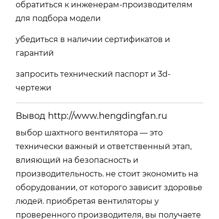
обратиться
к
инженерам-
производителям
для
подбора
модели
убедиться
в
наличии
сертификатов
и
гарантий
запросить
технический
паспорт
и
3d-
чертежи
Вывод
http://www.hengdingfan.ru
выбор
шахтного
вентилятора —
это
технически
важный
и
ответственный
этап,
влияющий
на
безопасность
и
производительность.
не
стоит
экономить
на
оборудовании,
от
которого
зависит
здоровье
людей.
приобретая
вентиляторы
у
проверенного
производителя,
вы
получаете