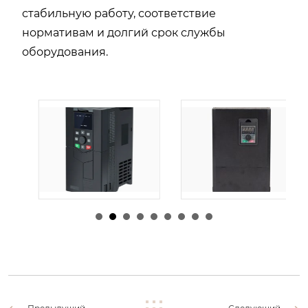
стабильную
работу,
соответствие
нормативам
и
долгий
срок
службы
оборудования.
由
admin
|
30 1 月,
由
admin
|
29 1 月,
2026
2026