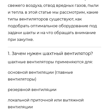
свежего
воздуха,
отвод
вредных
газов,
пыли
и
тепла.
в
этой
статье
мы
рассмотрим,
какие
типы
вентиляторов
существуют,
как
подобрать
оптимальное
оборудование
под
задачи
шахты
и
на
что
обращать
внимание
при
закупке.
1.
Зачем
нужен
шахтный
вентилятор?
шахтные
вентиляторы
применяются
для:
основной
вентиляции (
главные
вентиляторы)
резервной
вентиляции
локальной
приточной
или
вытяжной
вентиляции