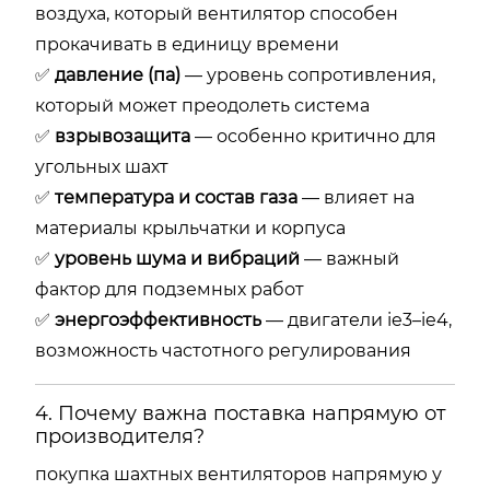
воздуха,
который
вентилятор
способен
прокачивать
в
единицу
времени
✅
давление (
па)
—
уровень
сопротивления,
который
может
преодолеть
система
✅
взрывозащита
—
особенно
критично
для
угольных
шахт
✅
температура
и
состав
газа
—
влияет
на
материалы
крыльчатки
и
корпуса
✅
уровень
шума
и
вибраций
—
важный
фактор
для
подземных
работ
✅
энергоэффективность
—
двигатели
ie3–
ie4,
возможность
частотного
регулирования
4.
Почему
важна
поставка
напрямую
от
производителя?
покупка
шахтных
вентиляторов
напрямую
у