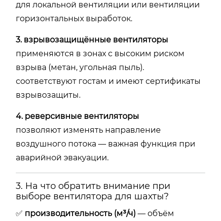
для
локальной
вентиляции
или
вентиляции
горизонтальных
выработок.
3.
взрывозащищённые
вентиляторы
применяются
в
зонах
с
высоким
риском
взрыва (
метан,
угольная
пыль).
соответствуют
гостам
и
имеют
сертификаты
взрывозащиты.
4.
реверсивные
вентиляторы
позволяют
изменять
направление
воздушного
потока —
важная
функция
при
аварийной
эвакуации.
3.
На
что
обратить
внимание
при
выборе
вентилятора
для
шахты?
✅
производительность (
м³/
ч)
—
объём