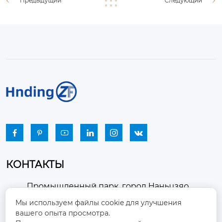
Предыдущий
Следующий






КОНТАКТЫ
Промышленный парк, город Наньцзяо,
район Чжоуцунь, город Цзыбо, провинция

Мы используем файлы cookie для улучшения
Шаньдун
вашего опыта просмотра.