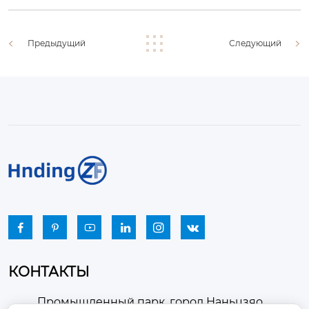
Предыдущий
Следующий






КОНТАКТЫ
Промышленный парк, город Наньцзяо,