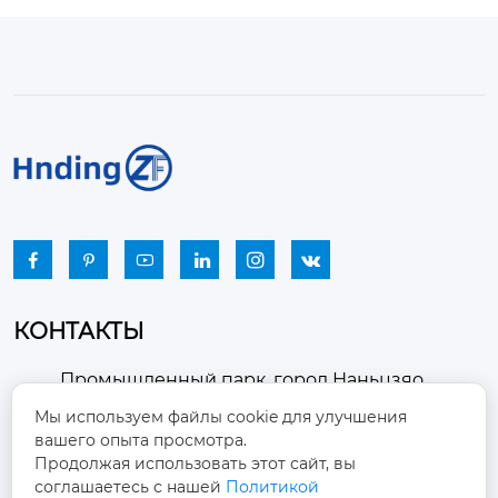






КОНТАКТЫ
Промышленный парк, город Наньцзяо,
район Чжоуцунь, город Цзыбо, провинция

Мы используем файлы cookie для улучшения
Шаньдун
вашего опыта просмотра.
Продолжая использовать этот сайт, вы
winston-xu@hengdingfan.com

соглашаетесь с нашей
Политикой