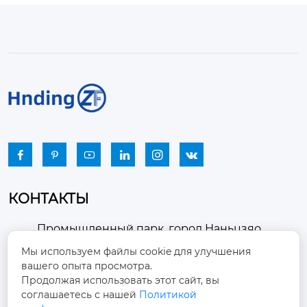






КОНТАКТЫ
Промышленный парк, город Наньцзяо,
район Чжоуцунь, город Цзыбо, провинция

Мы используем файлы cookie для улучшения
Шаньдун
вашего опыта просмотра.
Продолжая использовать этот сайт, вы
winston-xu@hengdingfan.com

соглашаетесь с нашей
Политикой