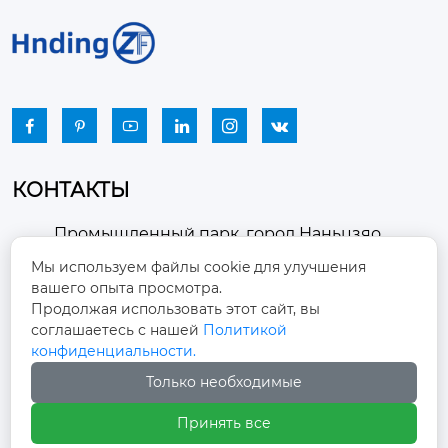






КОНТАКТЫ
Промышленный парк, город Наньцзяо,
район Чжоуцунь, город Цзыбо, провинция

Мы используем файлы cookie для улучшения
Шаньдун
вашего опыта просмотра.
Продолжая использовать этот сайт, вы
winston-xu@hengdingfan.com

соглашаетесь с нашей
Политикой
конфиденциальности.
Только необходимые
+86-13806434669

Принять все
+86 13806434669
