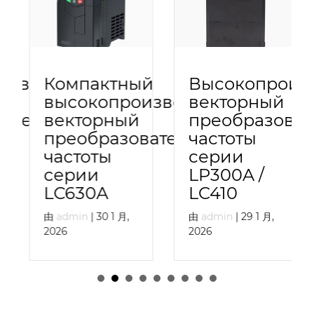
изводительные
Компактный
Высокопроизв
высокопроизводительный
векторный
атели
векторный
преобразоват
преобразователь
частоты
частоты
серии
серии
LP300A /
LC630A
LC410
由
admin
|
30 1 月,
由
admin
|
29 1 月,
2026
2026