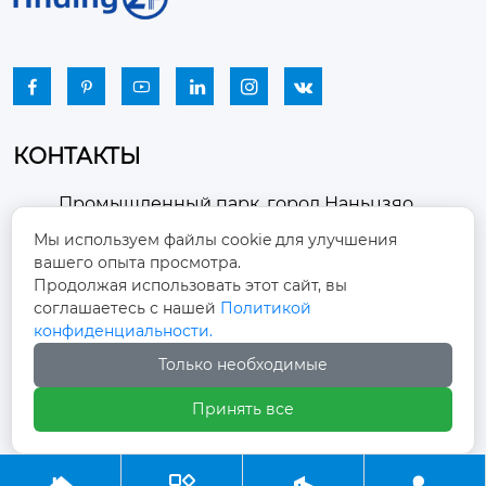






КОНТАКТЫ
Промышленный парк, город Наньцзяо,
район Чжоуцунь, город Цзыбо, провинция

Мы используем файлы cookie для улучшения
Шаньдун
вашего опыта просмотра.
Продолжая использовать этот сайт, вы
winston-xu@hengdingfan.com

соглашаетесь с нашей
Политикой
конфиденциальности.
+86-13806434669
Только необходимые

Принять все
+86 13806434669
