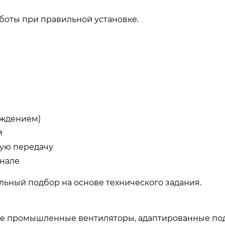
боты при правильной установке.
аждением)
й
ную передачу
анале
льный подбор на основе технического задания.
е промышленные вентиляторы, адаптированные по