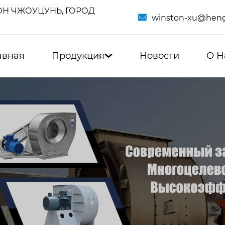
Н ЧЖОУЦУНЬ, ГОРОД

winston-xu@heng
авная
Продукция
Новости
О Н
