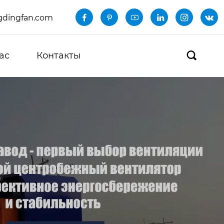
dingfan.com






ас
Контакты
