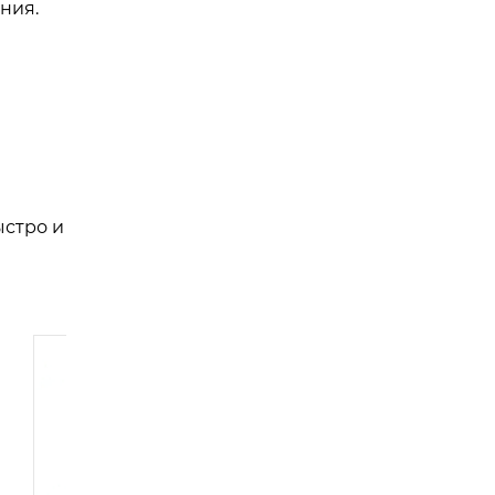
ния.
ыстро и
, 2026
由
admin
|
8 1