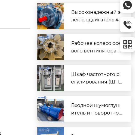
Высоконадежный э
лектродвигатель 45
кВт для шахтных и п
ромышленных вент
иляторов
Рабочее колесо осе
вого вентилятора с
регулируемыми ло
патками (Алюмини
евый сплав)
Шкаф частотного р
егулирования (ШЧ
Р) для двух вентиля
торов $2 \times 45\t
ext{ кВт}$
Входной шумоглуш
итель и поворотно-
направляющий пат
рубок для шахтного
о