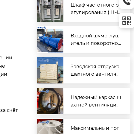
Шкаф частотного р
егулирования (ШЧ
Р) для двух вентиля
торов $2 \times 45\t
ext{ кВт}$
Входной шумоглуш
итель и поворотно-
направляющий пат
чении
рубок для шахтного
вентилятора главно
ые
Заводская отгрузка
го проветривания
шахтного вентилят
ции
ора (Проект T3016) д
ля горнодобывающ
его объекта в Казах
Надежный каркас ш
стане
ахтной вентиляции:
за счёт
Сварной корпус ве
нтиляторов серии
DK
Максимальный пот