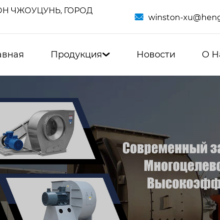
Н ЧЖОУЦУНЬ, ГОРОД

winston-xu@heng
авная
Продукция
Новости
О Н
