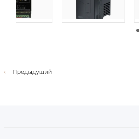
由
admin
|
30 1 月, 2026
由
admin
|
29 1 月, 2
Предыдущий