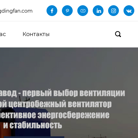
dingfan.com






ас
Контакты
