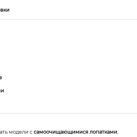
овки
в
ии
ать модели с
самоочищающимися лопатками
.