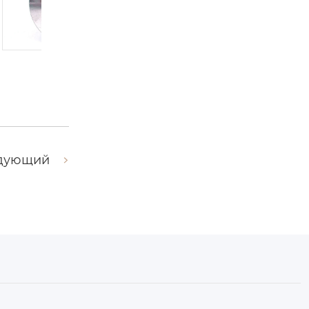
, 2026
由
admin
|
8 1
由
admin
|
10 1 月, 2026
дующий