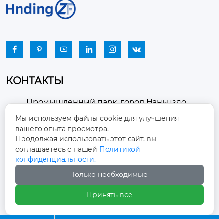






КОНТАКТЫ
Промышленный парк, город Наньцзяо,
район Чжоуцунь, город Цзыбо, провинция

Мы используем файлы cookie для улучшения
Шаньдун
вашего опыта просмотра.
Продолжая использовать этот сайт, вы
winston-xu@hengdingfan.com

соглашаетесь с нашей
Политикой
конфиденциальности.
+86-13806434669
Только необходимые

Принять все
+86 13806434669
