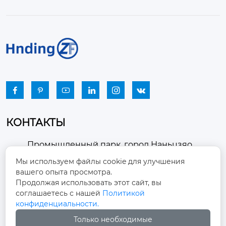






КОНТАКТЫ
Промышленный парк, город Наньцзяо,
район Чжоуцунь, город Цзыбо, провинция

Мы используем файлы cookie для улучшения
Шаньдун
вашего опыта просмотра.
Продолжая использовать этот сайт, вы
winston-xu@hengdingfan.com

соглашаетесь с нашей
Политикой
конфиденциальности.
+86-13806434669
Только необходимые
