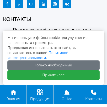






КОНТАКТЫ
Промышленный парк, город Наньцзяо,
район Чжоуцунь, город Цзыбо, провинция

Мы используем файлы cookie для улучшения
Шаньдун
вашего опыта просмотра.
Продолжая использовать этот сайт, вы
winston-xu@hengdingfan.com

соглашаетесь с нашей
Политикой
конфиденциальности.
+86-13806434669
Только необходимые

Принять все
+86 13806434669





Главная
Продукция
О Нас
Контакты
Copyright ©ООО Зибо Хенгдин Вентилятор