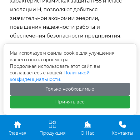
характеристиками, как защита IP55 и класс
изоляции H, позволяют добиться
значительной экономии энергии,
повышения надежности работы и
обеспечения безопасности предприятия.
Реальные примеры из России, Казахстана и
Мы используем файлы cookie для улучшения
Европы демонстрируют, что грамотное
вашего опыта просмотра.
проектирование, профессиональная
Продолжая использовать этот сайт, вы
соглашаетесь с нашей
Политикой
установка и регулярное техническое
конфиденциальности.
обслуживание вентиляционных систем
Только необходимые
обеспечивают долгосрочную стабильность и
высокую производительность.
Принять все
Сотрудничество с проверенными
поставщиками, внедрение современных




технологий мониторинга и автоматизации, а
Главная
Продукция
О Нас
Контакты
также обучение персонала – все это