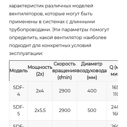
характеристик различных моделей
вентиляторов, которые могут быть
применены в системах с длинными
трубопроводами. Эти параметры помогут
определить, какой вентилятор наиболее
подходит для конкретных условий
эксплуатации:
Скорость
Диаметр
Мощность
Q (м³/
Модель
вращения
воздуховода
(2x)
мин)
(r/min)
(мм)
SDF-
165-
2x4
2900
400
4
110
SDF-
240-
2x5.5
2900
500
5
160
SDF-
260-