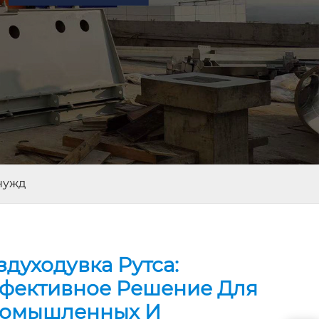
нужд
здуходувка Рутса:
фективное Решение Для
омышленных И