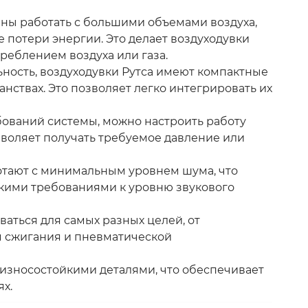
обны работать с большими объемами воздуха,
потери энергии. Это делает воздуходувки
еблением воздуха или газа.
ьность, воздуходувки Рутса имеют компактные
нствах. Это позволяет легко интегрировать их
ебований системы, можно настроить работу
зволяет получать требуемое давление или
ботают с минимальным уровнем шума, что
окими требованиями к уровню звукового
оваться для самых разных целей, от
я сжигания и пневматической
 износостойкими деталями, что обеспечивает
х.