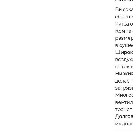
Высока
обеспе
Рутса 
Компа
размер
в суще
Широк
воздух
поток в
Низкий
делает
загряз
Много
вентил
трансп
Долгов
их дол