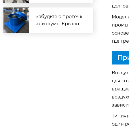
аговый разбор раб
долгов
очих колес FBD для
шахтной вентиляци
Забудьте о протечк
Модели
и
ах и шуме: Крышны
промыш
е вентиляторы, кото
основе
рые спасут ваш цех
где тр
от жары и пыли!
При
Воздух
для со
вращае
воздух
зависи
Типичн
один р