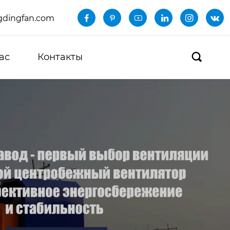
dingfan.com






ас
Контакты
