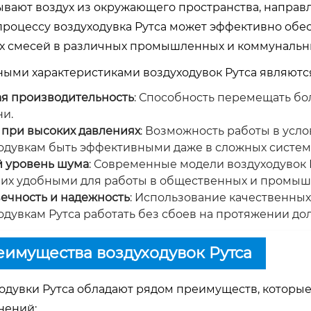
ывают воздух из окружающего пространства, направл
процессу воздуходувка Рутса может эффективно обе
х смесей в различных промышленных и коммунальны
ыми характеристиками воздуходувок Рутса являютс
я производительность
: Способность перемещать бо
и.
 при высоких давлениях
: Возможность работы в усло
одувкам быть эффективными даже в сложных систем
 уровень шума
: Современные модели воздуходувок 
 их удобными для работы в общественных и промы
ечность и надежность
: Использование качественных
одувкам Рутса работать без сбоев на протяжении до
имущества воздуходувок Рутса
одувки Рутса обладают рядом преимуществ, которы
нений: