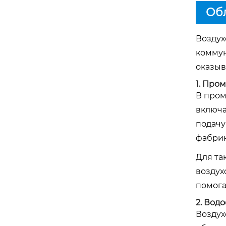
Обл
Воздух
коммун
оказы
1.
Пром
В пром
включа
подачу
фабрик
Для та
воздух
помога
2.
Водо
Воздух