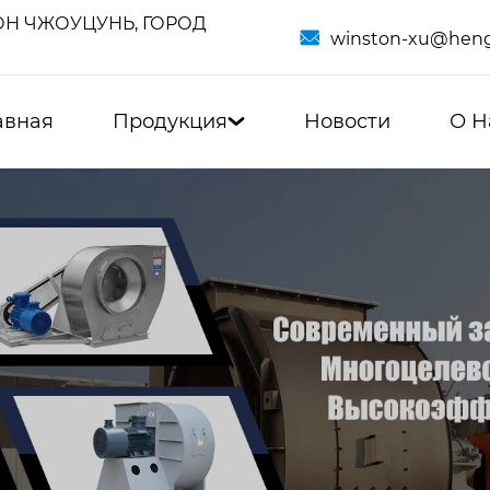
Н ЧЖОУЦУНЬ, ГОРОД

winston-xu@heng
авная
Продукция
Новости
О Н
