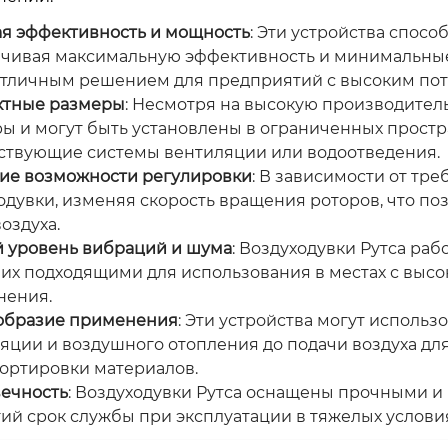
я эффективность и мощность
: Эти устройства спос
чивая максимальную эффективность и минимальные 
отличным решением для предприятий с высоким потр
ктные размеры
: Несмотря на высокую производител
ы и могут быть установлены в ограниченных простра
ствующие системы вентиляции или водоотведения.
ие возможности регулировки
: В зависимости от тр
одувки, изменяя скорость вращения роторов, что по
оздуха.
 уровень вибраций и шума
: Воздуходувки Рутса ра
 их подходящими для использования в местах с выс
нения.
образие применения
: Эти устройства могут использ
яции и воздушного отопления до подачи воздуха дл
ортировки материалов.
ечность
: Воздуходувки Рутса оснащены прочными и
гий срок службы при эксплуатации в тяжелых условия