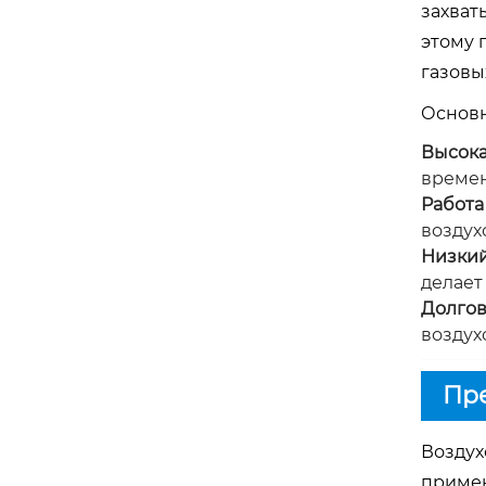
захват
этому 
газовы
Основн
Высока
времен
Работа
воздух
Низкий
делает
Долгов
воздух
Пре
Воздух
приме