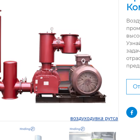
Ко
Возд
пром
высо
Узна
зада
отра
пред
От
