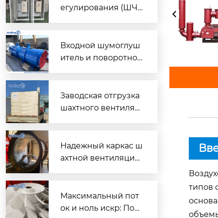
егулирования (ШЧ
Р) для двух вентиля
торов $2 \times 45\t
ext{ кВт}$
Входной шумоглуш
итель и поворотно-
направляющий пат
рубок для шахтного
вентилятора главно
Заводская отгрузка
го проветривания
шахтного вентилят
ора (Проект T3016) д
ля горнодобывающ
его объекта в Казах
Надежный каркас ш
Вв
стане
ахтной вентиляции:
Сварной корпус ве
Воздух
нтиляторов серии
типов 
DK
Максимальный пот
основа
ок и ноль искр: Пош
объемы