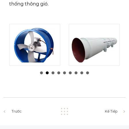
thống thông gió.
由
Quản trị viên
|
10
3, 2025
由
Quản trị viên
|
10
4, 2025
Trước
Kế Tiếp