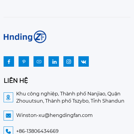






LIÊN HỆ
Khu công nghiệp, Thành phố Nanjiao, Quận

Zhouutsun, Thành phố Tszybo, Tỉnh Shandun
Winston-xu@hengdingfan.com

+86-13806434669
