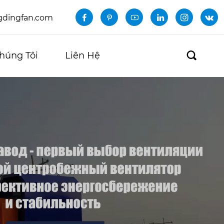
dingfan.com






húng Tôi
Liên Hệ
