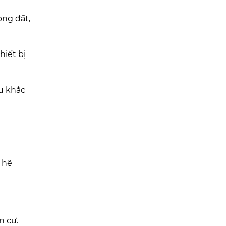
òng đất,
hiết bị
ậu khắc
 hệ
n cư.