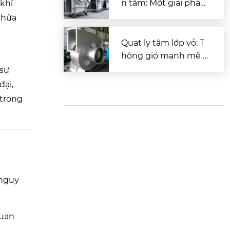
n tâm: Một giải pháp
khí
mạnh mẽ và tiết kiệ
chữa
m năng lượng cho cá
c hệ thống thông gi
Quạt ly tâm lớp vỏ: T
ó công nghiệp
hông gió mạnh mẽ v
à kinh tế cho doanh
 sự
nghiệp của bạn
đại,
 trong
 nguy
quan