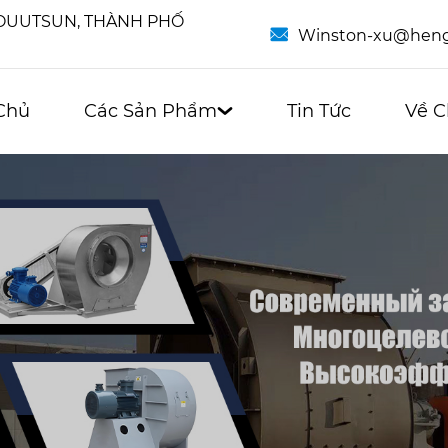
HOUUTSUN, THÀNH PHỐ

Winston-xu@heng
Chủ
Các Sản Phẩm
Tin Tức
Về C
