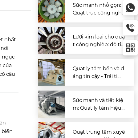
Sức mạnh nhỏ gọn:
Quạt trục công nghi
ệp Ø300 mm để thô
ng gió hiệu quả
Lưỡi kim loại cho quạ
t nhất.
t công nghiệp: độ tin
 nơi
cậy, hiệu suất, độ bề
a ngục
n
n của
Quạt ly tâm bền và đ
có cấu
áng tin cậy - Trái tim
của thông gió công
nghiệp
Sức mạnh và tiết kiệ
m: Quạt ly tâm hiệu
quả cao cho thông gi
iên
ó công nghiệp hiện
đại
ể biến
Quạt trung tâm xuyê