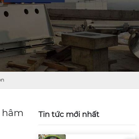
òn
i hâm
Tin tức mới nhất