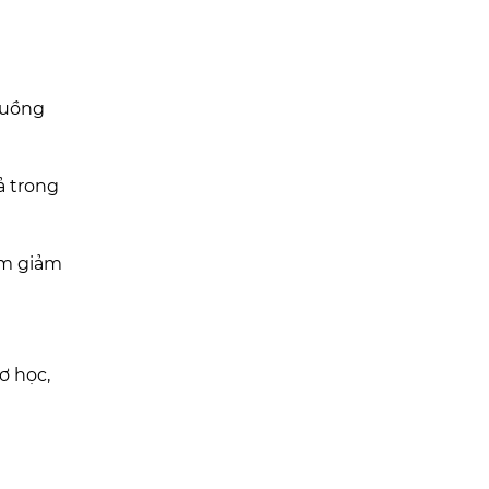
luồng
ả trong
àm giảm
ơ học,