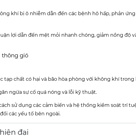
không khí bị ô nhiễm dẫn đến các bệnh hô hấp, phản ứng
huận lợi dẫn đến mệt mỏi nhanh chóng, giảm nồng độ v
 thông gió
ác tạp chất có hại và bão hòa phòng với không khí trong 
ngăn ngừa sự cố quá nóng và lỗi kỹ thuật.
ách sử dụng các cảm biến và hệ thống kiểm soát trí tuệ
đổi các yếu tố bên ngoài.
hiện đại