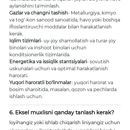
aylanishini ta'minlash.
Gazlar va changni tashish
- Metallurgiya, kimyo
va tog'-kon sanood sanoatida, havo yoki boshqa
ifloslantiruvchi moddalar bilan harakatlanish
kerak.
Iqlim tizimlari
- uy-joy shamollatish va turar-joy
binolari va inshoot binolari uchun
konditsionerlik tizimlarida.
Energetika va issiqlik stantsiyalari
- sovutish
uskunalari uchun va optimal harakatlanish
harorati.
Yuqori haroratli bo'linmalar
- yuqori harorat va
bosim sharoitida, masalan, qozon va pechlarda
ishlash uchun.
6. Eksel muxlisni qanday tanlash kerak?
loyihangiz yoki ishlab chiqarish liniyangiz uchun