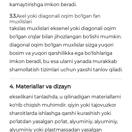
kamaytirishga imkon beradi.
3.3.
Axel yoki diagonali oqim bo'lgan fan
muxlislari
takslas muxlislari eksenel yoki diagonali oqim
bo'lgan o'qlar bilan jihozlangan bo'lishi mumkin.
diagonal oqim bo'lgan muxlislar sizga yuqori
bosim va yuqori qarshilikka ega bo'lishlariga
imkon beradi, bu esa ularni yanada murakkab
shamollatish tizimlari uchun yaxshi tanlov qiladi.
4. Materiallar va dizayn
ekselikani tanlashda, u qilinadigan materiallarni
ko'rib chiqish muhimdir. qiyin yoki tajovuzkor
sharoitlarda ishlashga qarshi kurashish yoki
po'latdan yasalgan po'lat, alyuminiy, alyuminiy,
alyuminiy yoki plastmassadan yasalgan