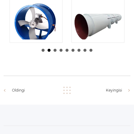
Shum
Admin
|
10 4
Shum
Admin
|
10 3
↑, 2025
↑, 2025
Oldingi
Keyingisi