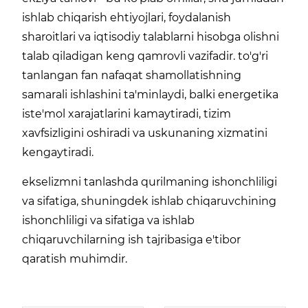
ishlab chiqarish ehtiyojlari, foydalanish
sharoitlari va iqtisodiy talablarni hisobga olishni
talab qiladigan keng qamrovli vazifadir. to'g'ri
tanlangan fan nafaqat shamollatishning
samarali ishlashini ta'minlaydi, balki energetika
iste'mol xarajatlarini kamaytiradi, tizim
xavfsizligini oshiradi va uskunaning xizmatini
kengaytiradi.
ekselizmni tanlashda qurilmaning ishonchliligi
va sifatiga, shuningdek ishlab chiqaruvchining
ishonchliligi va sifatiga va ishlab
chiqaruvchilarning ish tajribasiga e'tibor
qaratish muhimdir.