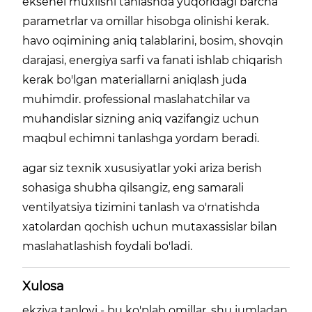
eksenel muxlisni tanlashda yuqoridagi barcha
parametrlar va omillar hisobga olinishi kerak.
havo oqimining aniq talablarini, bosim, shovqin
darajasi, energiya sarfi va fanati ishlab chiqarish
kerak bo'lgan materiallarni aniqlash juda
muhimdir. professional maslahatchilar va
muhandislar sizning aniq vazifangiz uchun
maqbul echimni tanlashga yordam beradi.
agar siz texnik xususiyatlar yoki ariza berish
sohasiga shubha qilsangiz, eng samarali
ventilyatsiya tizimini tanlash va o'rnatishda
xatolardan qochish uchun mutaxassislar bilan
maslahatlashish foydali bo'ladi.
Xulosa
ekziya tanlovi - bu ko'plab omillar, shu jumladan