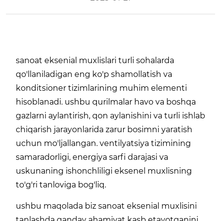
sanoat eksenial muxlislari turli sohalarda
qo'llaniladigan eng ko'p shamollatish va
konditsioner tizimlarining muhim elementi
hisoblanadi. ushbu qurilmalar havo va boshqa
gazlarni aylantirish, qon aylanishini va turli ishlab
chiqarish jarayonlarida zarur bosimni yaratish
uchun mo'ljallangan. ventilyatsiya tizimining
samaradorligi, energiya sarfi darajasi va
uskunaning ishonchliligi eksenel muxlisning
to'g'ri tanloviga bog'liq.
ushbu maqolada biz sanoat eksenial muxlisini
tanlashda qanday ahamiyat kasb etayotganini