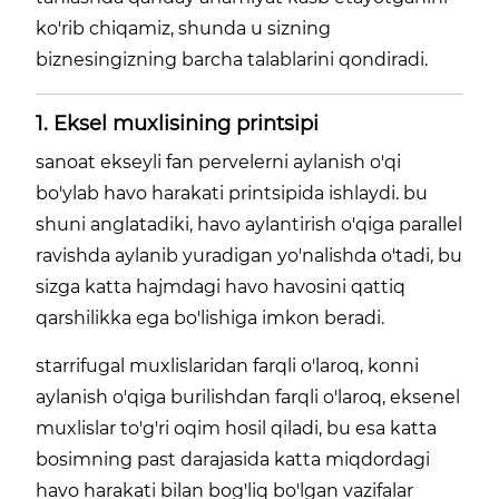
ko'rib chiqamiz, shunda u sizning
biznesingizning barcha talablarini qondiradi.
1. Eksel muxlisining printsipi
sanoat ekseyli fan pervelerni aylanish o'qi
bo'ylab havo harakati printsipida ishlaydi. bu
shuni anglatadiki, havo aylantirish o'qiga parallel
ravishda aylanib yuradigan yo'nalishda o'tadi, bu
sizga katta hajmdagi havo havosini qattiq
qarshilikka ega bo'lishiga imkon beradi.
starrifugal muxlislaridan farqli o'laroq, konni
aylanish o'qiga burilishdan farqli o'laroq, eksenel
muxlislar to'g'ri oqim hosil qiladi, bu esa katta
bosimning past darajasida katta miqdordagi
havo harakati bilan bog'liq bo'lgan vazifalar