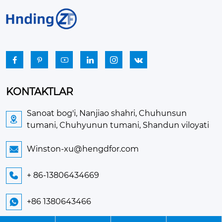






KONTAKTLAR
Sanoat bog'i, Nanjiao shahri, Chuhunsun

tumani, Chuhyunun tumani, Shandun viloyati
Winston-xu@hengdfor.com

+ 86-13806434669

+86 1380643466
