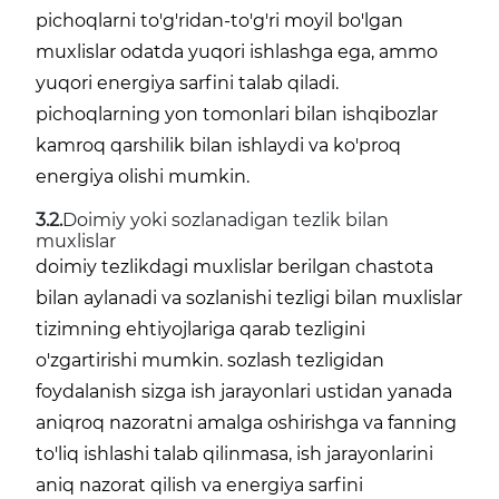
pichoqlarni to'g'ridan-to'g'ri moyil bo'lgan
muxlislar odatda yuqori ishlashga ega, ammo
yuqori energiya sarfini talab qiladi.
pichoqlarning yon tomonlari bilan ishqibozlar
kamroq qarshilik bilan ishlaydi va ko'proq
energiya olishi mumkin.
3.2.
Doimiy yoki sozlanadigan tezlik bilan
muxlislar
doimiy tezlikdagi muxlislar berilgan chastota
bilan aylanadi va sozlanishi tezligi bilan muxlislar
tizimning ehtiyojlariga qarab tezligini
o'zgartirishi mumkin. sozlash tezligidan
foydalanish sizga ish jarayonlari ustidan yanada
aniqroq nazoratni amalga oshirishga va fanning
to'liq ishlashi talab qilinmasa, ish jarayonlarini
aniq nazorat qilish va energiya sarfini