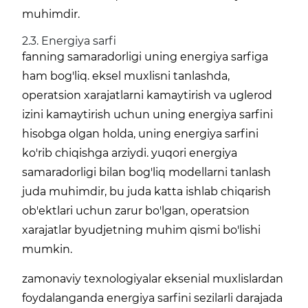
muhimdir.
2.3. Energiya sarfi
fanning samaradorligi uning energiya sarfiga
ham bog'liq. eksel muxlisni tanlashda,
operatsion xarajatlarni kamaytirish va uglerod
izini kamaytirish uchun uning energiya sarfini
hisobga olgan holda, uning energiya sarfini
ko'rib chiqishga arziydi. yuqori energiya
samaradorligi bilan bog'liq modellarni tanlash
juda muhimdir, bu juda katta ishlab chiqarish
ob'ektlari uchun zarur bo'lgan, operatsion
xarajatlar byudjetning muhim qismi bo'lishi
mumkin.
zamonaviy texnologiyalar eksenial muxlislardan
foydalanganda energiya sarfini sezilarli darajada