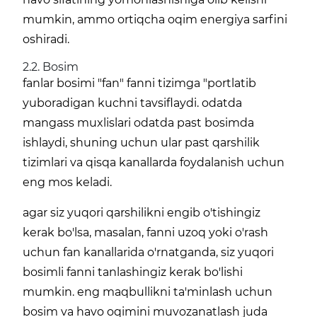
mumkin, ammo ortiqcha oqim energiya sarfini
oshiradi.
2.2. Bosim
fanlar bosimi "fan" fanni tizimga "portlatib
yuboradigan kuchni tavsiflaydi. odatda
mangass muxlislari odatda past bosimda
ishlaydi, shuning uchun ular past qarshilik
tizimlari va qisqa kanallarda foydalanish uchun
eng mos keladi.
agar siz yuqori qarshilikni engib o'tishingiz
kerak bo'lsa, masalan, fanni uzoq yoki o'rash
uchun fan kanallarida o'rnatganda, siz yuqori
bosimli fanni tanlashingiz kerak bo'lishi
mumkin. eng maqbullikni ta'minlash uchun
bosim va havo oqimini muvozanatlash juda