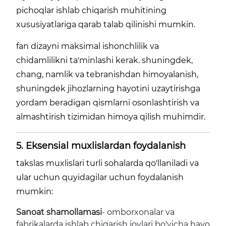
pichoqlar ishlab chiqarish muhitining
xususiyatlariga qarab talab qilinishi mumkin.
fan dizayni maksimal ishonchlilik va
chidamlilikni ta'minlashi kerak. shuningdek,
chang, namlik va tebranishdan himoyalanish,
shuningdek jihozlarning hayotini uzaytirishga
yordam beradigan qismlarni osonlashtirish va
almashtirish tizimidan himoya qilish muhimdir.
5. Eksensial muxlislardan foydalanish
takslas muxlislari turli sohalarda qo'llaniladi va
ular uchun quyidagilar uchun foydalanish
mumkin:
Sanoat shamollamasi
- omborxonalar va
fabrikalarda ishlab chiqarish joylari bo'yicha havo