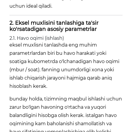
uchun ideal qiladi.
2. Eksel muxlisini tanlashiga ta'sir
ko'rsatadigan asosiy parametrlar
2.1. Havo oqimi (ishlash)
eksel muxlisni tanlashda eng muhim
parametrlardan biri bu havo harakati yoki
soatiga kubometrda o'lchanadigan havo oqimi
(mbur / soat). fanning unumdorligi xona yoki
ishlab chiqarish jarayoni hajmiga qarab aniq
hisoblash kerak.
bunday holda, tizimning maqbul ishlashi uchun
zarur bo'lgan havoning o'rtacha va yuqori
balandligini hisobga olish kerak. istalgan havo
oqimining kam baholanishi shamollatish va
havo sifatining yomonlashishiga olib kelishi