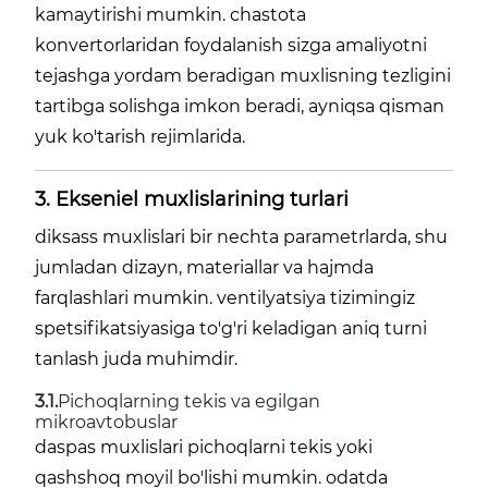
kamaytirishi mumkin. chastota
konvertorlaridan foydalanish sizga amaliyotni
tejashga yordam beradigan muxlisning tezligini
tartibga solishga imkon beradi, ayniqsa qisman
yuk ko'tarish rejimlarida.
3. Ekseniel muxlislarining turlari
diksass muxlislari bir nechta parametrlarda, shu
jumladan dizayn, materiallar va hajmda
farqlashlari mumkin. ventilyatsiya tizimingiz
spetsifikatsiyasiga to'g'ri keladigan aniq turni
tanlash juda muhimdir.
3.1.
Pichoqlarning tekis va egilgan
mikroavtobuslar
daspas muxlislari pichoqlarni tekis yoki
qashshoq moyil bo'lishi mumkin. odatda