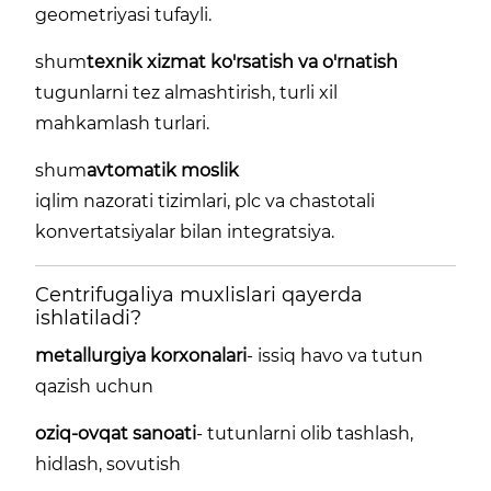
geometriyasi tufayli.
shum
texnik xizmat ko'rsatish va o'rnatish
tugunlarni tez almashtirish, turli xil
mahkamlash turlari.
shum
avtomatik moslik
iqlim nazorati tizimlari, plc va chastotali
konvertatsiyalar bilan integratsiya.
Centrifugaliya muxlislari qayerda
ishlatiladi?
metallurgiya korxonalari
- issiq havo va tutun
qazish uchun
oziq-ovqat sanoati
- tutunlarni olib tashlash,
hidlash, sovutish