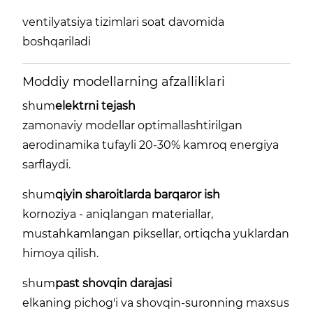
ventilyatsiya tizimlari soat davomida
boshqariladi
Moddiy modellarning afzalliklari
shum
elektrni tejash
zamonaviy modellar optimallashtirilgan
aerodinamika tufayli 20-30% kamroq energiya
sarflaydi.
shum
qiyin sharoitlarda barqaror ish
kornoziya - aniqlangan materiallar,
mustahkamlangan piksellar, ortiqcha yuklardan
himoya qilish.
shum
past shovqin darajasi
elkaning pichog'i va shovqin-suronning maxsus