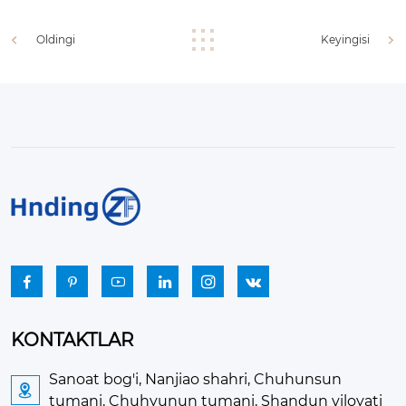
Oldingi
Keyingisi






KONTAKTLAR
Sanoat bog'i, Nanjiao shahri, Chuhunsun

tumani, Chuhyunun tumani, Shandun viloyati