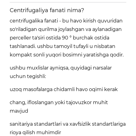
Centrifugaliya fanati nima?
centrifugalika fanati - bu havo kirish quvuridan
so'riladigan qurilma joylashgan va aylanadigan
perceller ta'siri ostida 90 ° burchak ostida
tashlanadi. ushbu tamoyil tufayli u nisbatan
kompakt sonli yuqori bosimni yaratishga qodir.
ushbu muxlislar ayniqsa, quyidagi narsalar
uchun tegishli:
uzoq masofalarga chidamli havo oqimi kerak
chang, ifloslangan yoki tajovuzkor muhit
mavjud
sanitariya standartlari va xavfsizlik standartlariga
rioya qilish muhimdir