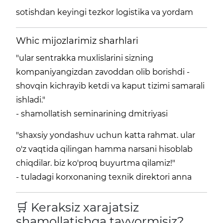
sotishdan keyingi tezkor logistika va yordam
Whic mijozlarimiz sharhlari
"ular sentrakka muxlislarini sizning
kompaniyangizdan zavoddan olib borishdi -
shovqin kichrayib ketdi va kaput tizimi samarali
ishladi."
- shamollatish seminarining dmitriyasi
"shaxsiy yondashuv uchun katta rahmat. ular
o'z vaqtida qilingan hamma narsani hisoblab
chiqdilar. biz ko'proq buyurtma qilamiz!"
- tuladagi korxonaning texnik direktori anna
🛒 Keraksiz xarajatsiz
shamollatishga tayyormisiz?