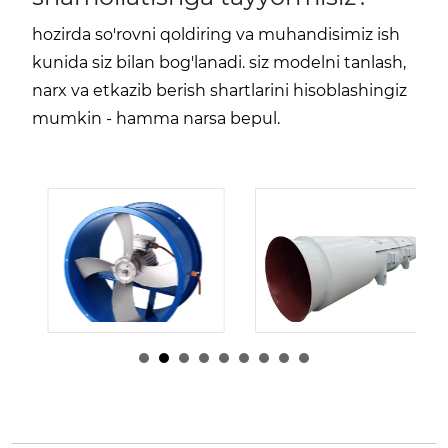
hozirda so'rovni qoldiring va muhandisimiz ish
kunida siz bilan bog'lanadi. siz modelni tanlash,
narx va etkazib berish shartlarini hisoblashingiz
mumkin - hamma narsa bepul.
Shum
Admin
|
10 4
Shum
Admin
|
10 3
↑, 2025
↑, 2025