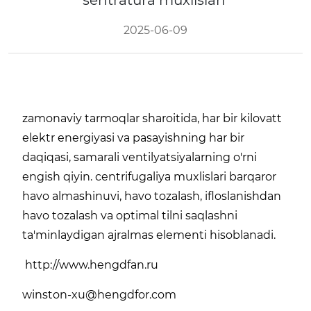
sentratura muxlislari
2025-06-09
zamonaviy tarmoqlar sharoitida, har bir kilovatt
elektr energiyasi va pasayishning har bir
daqiqasi, samarali ventilyatsiyalarning o'rni
engish qiyin. centrifugaliya muxlislari barqaror
havo almashinuvi, havo tozalash, ifloslanishdan
havo tozalash va optimal tilni saqlashni
ta'minlaydigan ajralmas elementi hisoblanadi.
http://www.hengdfan.ru
winston-xu@hengdfor.com